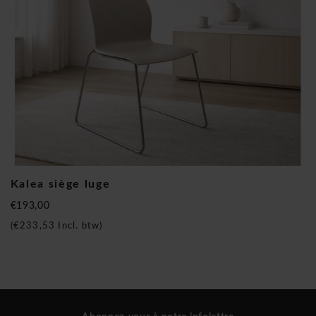
communauté. Le confort en conjonction avec le design. C’est
la mission de l’entreprise, le principe qui guide chaque étape
de l’activité de production. Toute proposition Kastel nait
d’une analyse approfondie en termes d’ergonomie, le rapport
entre l’espace et la forme, le choix des matériaux, le choix
des couleurs. Offrir une fonctionnalité maximale associée à
une image de grand prestige et de garantir une qualité qui
est constante dans l’exécution. Kastel, un point de référence
important, cela est devenu même une référence de
professionnalisme et de compétence. Son personnel,
régulièrement formé est en mesure de suivre ce marché en
Kalea siège luge
constante évolution.
€193,00
Kastel Kalea siège luge bicolore
(
€233,53
Incl. btw)