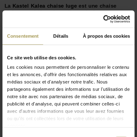
La
Kastel Kalea chaise luge
est une chaise
visiteur multifonctionnelle au design
contemporain et élégant. Conçue par Kastel,
elle associe une coque ergonomique en
polypropylène renforcé de fibre de verre à une
Consentement
Détails
À propos des cookies
structure luge en aluminium raffinée.
Desinger:
Kastel
Ce site web utilise des cookies.
Matériaux:
polypropylène renforcé de fibre de verre et
un cadre en aluminium
Les cookies nous permettent de personnaliser le contenu
Lire plus
Dimensions:
80h x 52l x 53p cm
et les annonces, d'offrir des fonctionnalités relatives aux
médias sociaux et d'analyser notre trafic. Nous
Assise:
46cm
partageons également des informations sur l'utilisation de
Coloris:
voir annexe
notre site avec nos partenaires de médias sociaux, de
Spécifications techniques:
chaise visiteur
publicité et d'analyse, qui peuvent combiner celles-ci
multifonctionnelle avec design unique, assise et dossier
avec d'autres informations que vous leur avez fournies
en plastique
ou qu'ils ont collectées lors de votre utilisation de leurs
Sur demande:
peut être fini avec du cuir, du cuir
services.
artificiel ou du textile sur demande
Sélection
Empilable