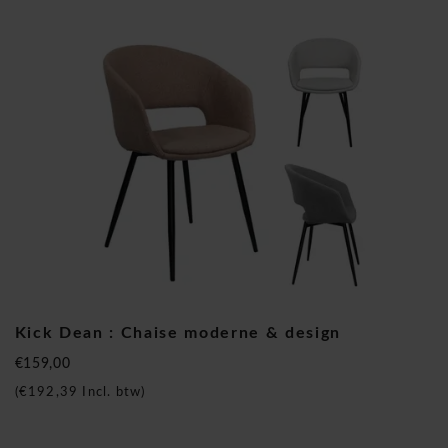
pour la maison, le bureau, les chaînes d'hôtels, les cafés ou
les restaurants », selon lequel un savoir-faire de haute qualité
est appliqué pour tous les produits. Cela se remarque dans la
collection Kick avec l'utilisation de matériaux purs et de
tissus de qualité supérieure. Avec les designs de Kick, vous
avez toujours une pièce unique à la maison !
Du design créatif à bon prix
Chez Kick, nous créons notre propre design et nous nous
efforçons de toujours développer les produits les plus
tendance, saison après saison. Nos chaises de salle à manger
montrent que les tendances contemporaines, avec juste un
Kick différent, fournissent le meilleur mobilier à la mode.
Kick Dean : Chaise moderne & design
Lors du développement de nos meubles, nous analysons
€159,00
attentivement les couleurs, les tissus et les matériaux
(
€192,39
Incl. btw)
actuels. De cette façon, nous créons à chaque fois un
produit complètement unique que nous proposons à un prix