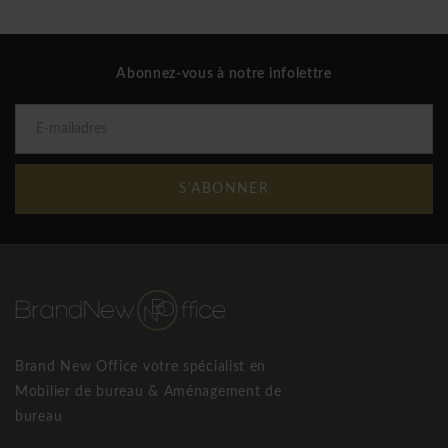
attractif. Nous sommes en contact direct avec les
concepteurs et fabricants de nos articles Kick. Cette
approche nous permet de réduire les coûts et cela rend les
Abonnez-vous à notre infolettre
articles beaucoup moins chers ! Kick, c’est du design créatif
à bon prix.
Chaise moderne Kick Dean
S'ABONNER
Brand New Office votre spécialist en
Mobilier de bureau & Aménagement de
bureau