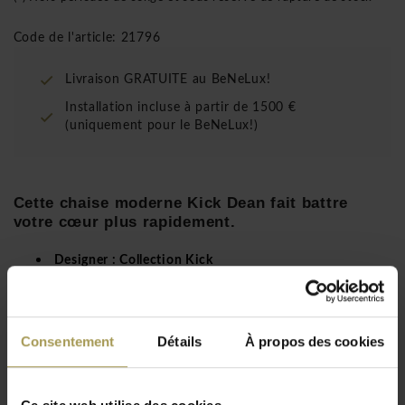
Code de l'article: 21796
Livraison GRATUITE au BeNeLux!
Installation incluse à partir de 1500 €
(uniquement pour le BeNeLux!)
Cette chaise moderne Kick Dean fait battre
votre cœur plus rapidement.
Designer :
Collection Kick
Matériaux :
Cadre en métal et siège en tissu coton
Dimensions :
56 cm (largeur) x 50 cm (profondeur) x
82 cm (hauteur). La chaise a une hauteur d'assise de 48
Consentement
Détails
À propos des cookies
cm.
Couleur:
différentes couleurs disponibles
Lire plus
Sont livrés non assemblés