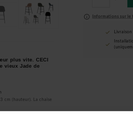
Informations sur le t
Livraiso
Installat
(uniquem
œur plus vite. CECI
e vieux Jade de
n
3 cm (hauteur). La chaise
 85 à 100 cm de haut