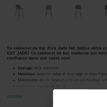
Ce tabouret de bar Kick Jade fait battre votre c
EST JADE! Ce tabouret de bar moderne est notr
confiance dans une veste cool.
Desinger:
Kick collection
Matériaux:
cadre en métal et d'un siège en tissu Coto
Dimensions:
44 cm (largeur) x 53 cm (profondeur) x 9
a une hauteur d'assise de 69 cm.
Coloris:
voir annexe
Lire plus
Convient aux tables hautes ou aux îlots de cuisine de
Sont livrés non assemblés