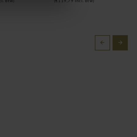
cl. btw)
(
€119,79
Incl. btw)
(