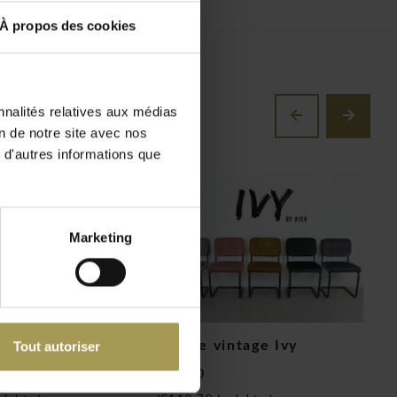
À propos des cookies
nnalités relatives aux médias
on de notre site avec nos
 d'autres informations que
Marketing
Tout autoriser
ise rembourrée
Chaise vintage Ivy
K
€99,00
€