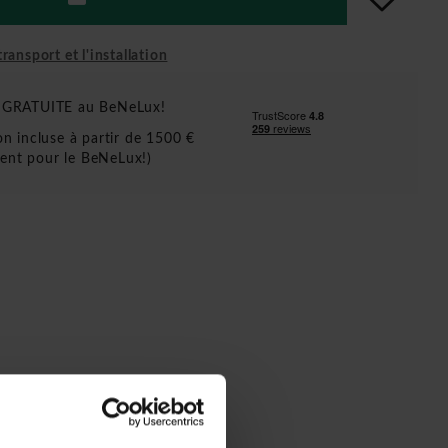
ransport et l'installation
n GRATUITE au BeNeLux!
ion incluse à partir de 1500 €
ent pour le BeNeLux!)