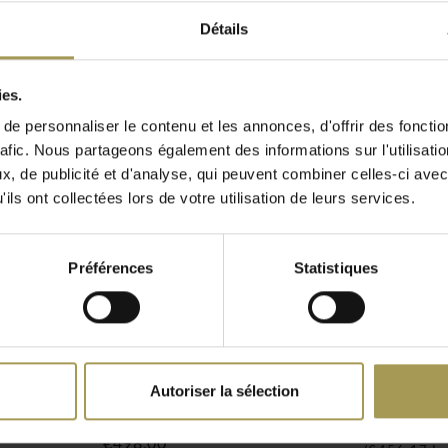
our le bar de petit-
Détails
e de coton grossier et, en
érieur le look que vous
ies.
entes couleurs, alors
e personnaliser le contenu et les annonces, d'offrir des fonctio
rafic. Nous partageons également des informations sur l'utilisati
, de publicité et d'analyse, qui peuvent combiner celles-ci avec
mensions de la chaise
ils ont collectées lors de votre utilisation de leurs services.
cm (hauteur). La chaise a
Préférences
Statistiques
ivés ou collectifs. Est une
ièces.
s le monde par la culture,
Autoriser la sélection
Flaminia Chaise
Mila Cha
e reflète dans l'utilisation
rembourrée
€377,00
ts modèles pour un look
€498,00