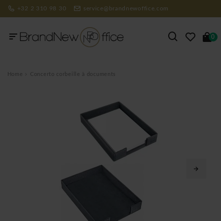
+32 2 310 98 30
service@brandnewoffice.com
0
Home
Concerto corbeille à documents