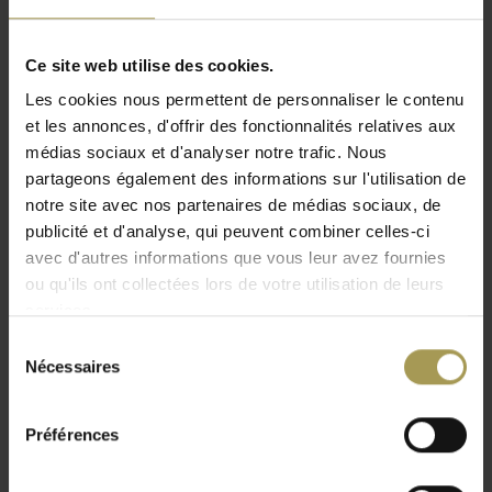
La couture décorative peut être choisis en différentes
couleurs: noir, or, argent, rouge et rose. Cette couture
Ce site web utilise des cookies.
fournit une caractéristique spéciale et de donne aux
Les cookies nous permettent de personnaliser le contenu
accessoires de bureau une touche individuelle. La série
et les annonces, d'offrir des fonctionnalités relatives aux
Ambiente Concerto est un composite de cuir de boeuf haut
médias sociaux et d'analyser notre trafic. Nous
de gamme qui est fourni avec coutures décoratives. Cet
partageons également des informations sur l'utilisation de
ensemble d'accessoires de bureau moderne et élégant est
notre site avec nos partenaires de médias sociaux, de
fait à la main qui fait que chaque pièce est unique!
publicité et d'analyse, qui peuvent combiner celles-ci
avec d'autres informations que vous leur avez fournies
Chaque partie de cet ensemble de cinq pièces est emballé
ou qu'ils ont collectées lors de votre utilisation de leurs
séparément et peut également être commandé séparément
services.
chez Brand New Office! La série 5-pièces
Sélection
Concerto économique se compose d'un tapis de bureau,
Nécessaires
du
plumier, tapis de souris, corbeille à documents et porte-bloc
consentement
notes.
Préférences