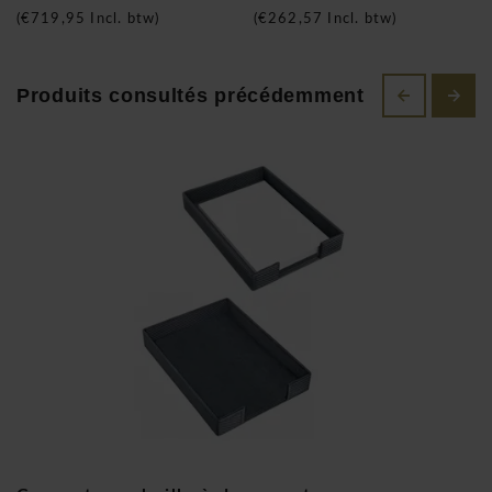
Läufer Concerto corbeille à documents
(
€719,95
Incl. btw)
(
€262,57
Incl. btw)
Produits consultés précédemment