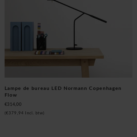
récompensés par des prix et des distinctions. La collection la
plus réussie de Normann Copenhagen est la série de Form
avec leurs belles conception des chaises, des tables et des
tabourets de bar. Jusqu'à aujourd'hui Normann Copenhagen
a toujours mis l'accent sur la collaboration avec des
designers créatifs avertis tels Karim Rashid, Marcel Wanders,
mais aussi avec des nouveaux créateurs et des artisans
talentueux. Selon le fondateur Jan Andersen, chez Normann
Copenhagen nous entretenons une relation forte entre la
scène créative danoise et le reste de l’Europe. Nous restons
toujours à jour chez Normann Copenhagen!
Lampe de bureau LED Normann Copenhagen
Lampe de bureau LED Normann Copenhagen
Flow
Flow
€314,00
(
€379,94
Incl. btw)