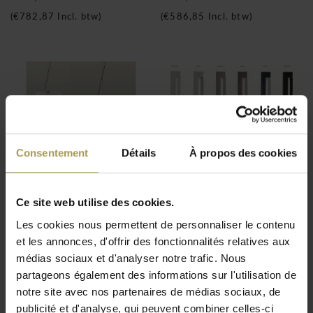
(
€782,87
Incl. btw)
(
€586,85
Incl. btw)
Consentement
Détails
À propos des cookies
One pendant
Nemo Ara MK3 LED
suspension
Lampadaire
Ce site web utilise des cookies.
€235,00
€1.525,00
Les cookies nous permettent de personnaliser le contenu
(
€284,35
Incl. btw)
(
€1.845,25
Incl. btw)
et les annonces, d'offrir des fonctionnalités relatives aux
médias sociaux et d'analyser notre trafic. Nous
partageons également des informations sur l'utilisation de
notre site avec nos partenaires de médias sociaux, de
publicité et d'analyse, qui peuvent combiner celles-ci