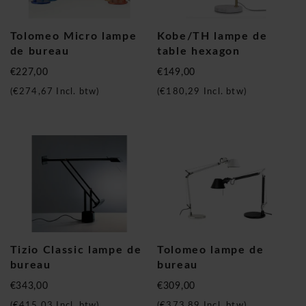
Tolomeo Micro lampe
Kobe/TH lampe de
de bureau
table hexagon
€227,00
€149,00
(
€274,67
Incl. btw)
(
€180,29
Incl. btw)
Tizio Classic lampe de
Tolomeo lampe de
bureau
bureau
€343,00
€309,00
(
€415,03
Incl. btw)
(
€373,89
Incl. btw)