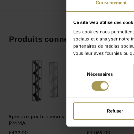
être utilisé comme un dépliant/stand de brochure, porte-rev
Consentement
magazines. Le Professional I présentoir A4 est disponible dans
perle(blanc-gris) ou gris métallique avec des capsules en al
Ce site web utilise des cook
pouvez commander un pied pivotante. Le porte-revues Profe
d'embarasser du regard vos prospectus et vos catalogues. 
Les cookies nous permettent d
Produits connexes
avec un pied pivotant afin que vos hôtes aient accès au deu
sociaux et d'analyser notre t
partenaires de médias sociaux
vous leur avez fournies ou qu'
Sélection
Nécessaires
du
Lourens Fisher Professional présentoir A4
consentement
Refuser
Spectro porte-revues en
Flexxible single p
PMMA
revues
€433,00
€1.069,00