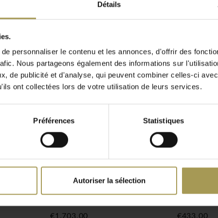
ues ou un présentoir
Détails
 les couleurs noir, gris
uminium. En option,vous
ies.
ssional permet
Commandez le présentoir
e personnaliser le contenu et les annonces, d'offrir des fonctio
x côtés!
rafic. Nous partageons également des informations sur l'utilisati
, de publicité et d'analyse, qui peuvent combiner celles-ci avec
ils ont collectées lors de votre utilisation de leurs services.
Préférences
Statistiques
Autoriser la sélection
orte-
Flexxible Double porte-
Spectro p
brochures
PMMA
€1.703,00
€433,00