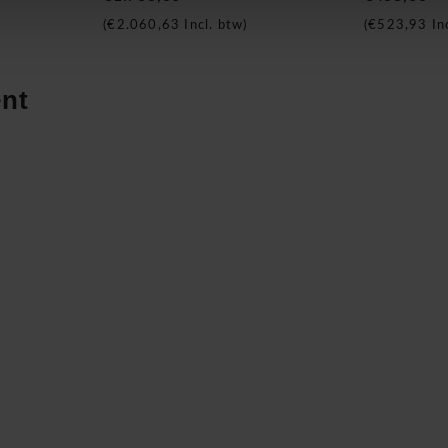
(
€2.060,63
Incl. btw)
(
€523,93
Inc
nt