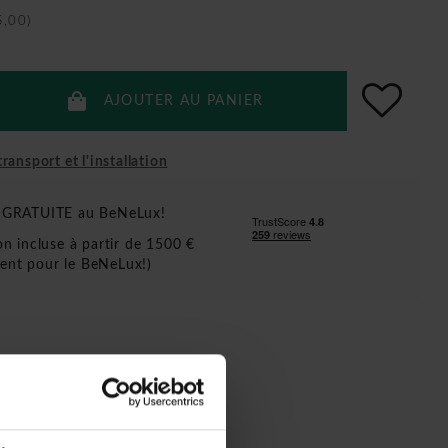
5,00)
AJOUTER AU PANIER
ransport et l'installation
n GRATUITE au BeNeLux!
ion incluse à partir de 1500 €
ent pour le BeNeLux!)