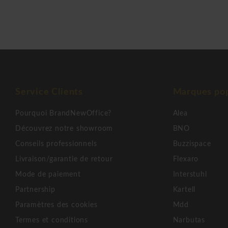
Service Clients
Marques pop
Pourquoi BrandNewOffice?
Alea
Découvrez notre showroom
BNO
Conseils professionnels
Buzzispace
Livraison/garantie de retour
Flexaro
Mode de paiement
Interstuhl
Partnership
Kartell
Paramètres des cookies
Mdd
Termes et conditions
Narbutas