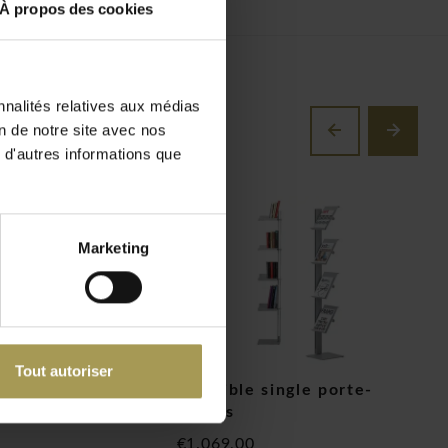
À propos des cookies
nnalités relatives aux médias
on de notre site avec nos
 d'autres informations que
Marketing
Tout autoriser
orte-revues en
Flexxible single porte-
F
revues
b
€1.069,00
€