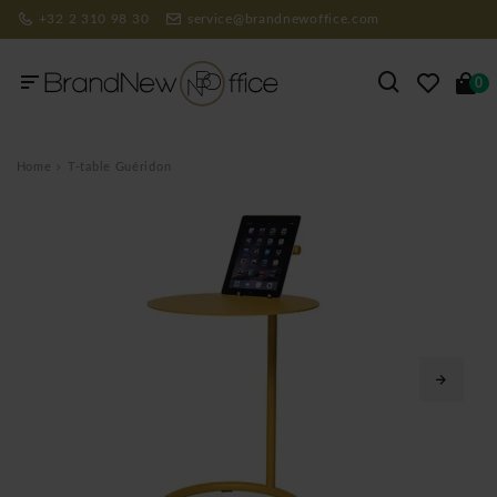
+32 2 310 98 30
service@brandnewoffice.com
0
Home
T-table Guéridon