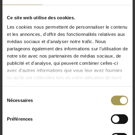
facilement d'un canapé ou d'un fauteuil ou y poser un Ipad(2
aimants pour sécuriser Ipad). Le T-table Guéridon est conçu
Ce site web utilise des cookies.
par Paul Visser pour Lourens Fisher.
Les cookies nous permettent de personnaliser le contenu
et les annonces, d'offrir des fonctionnalités relatives aux
médias sociaux et d'analyser notre trafic. Nous
partageons également des informations sur l'utilisation de
notre site avec nos partenaires de médias sociaux, de
publicité et d'analyse, qui peuvent combiner celles-ci
Depuis 1993, Lourens Fisher est le spécialiste de la
avec d'autres informations que vous leur avez fournies
conception et de la réalisation de tables design et de porte-
ou qu'ils ont collectées lors de votre utilisation de leurs
brochures. Ces tables peuvent être utilisées à la maison et
services.
dans des projets.
Sélection
Nécessaires
En plus de la collection standard de tables design, Lourens
du
Fisher développe également des tables selon les
consentement
spécifications du client et sur mesure.
Préférences
La collection Lourens Fisher se compose de :