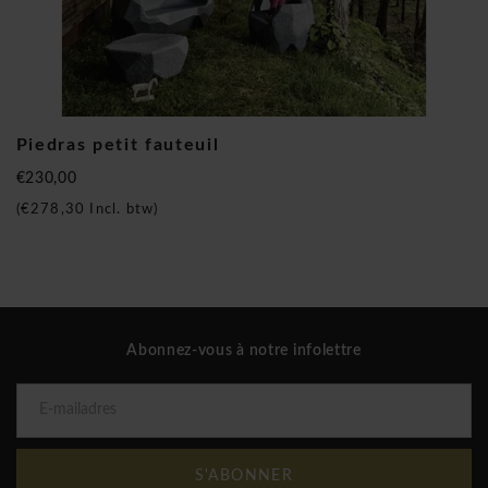
par Stefano Giovannoni et est devenu une icône du design
qui est imité partout dans le monde. Le Air chair par Jasper
Morrison est une conception connue et l'une des chaises les
plus vendus chez Brand New Office!
Magis Piedras petit fauteuil
Piedras petit fauteuil
€230,00
(
€278,30
Incl. btw)
Abonnez-vous à notre infolettre
S'ABONNER