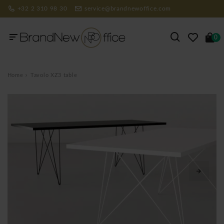
+32 2 310 98 30
service@brandnewoffice.com
0
Home
Tavolo XZ3 table