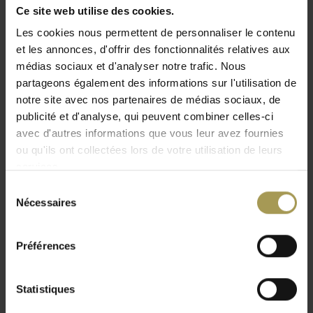
Ce site web utilise des cookies.
Coloris:
Noir ou blanc
Livré non assemblé (à plat) - Installation
Les cookies nous permettent de personnaliser le contenu
professionnelle (BeNeLux uniquement) y compris à partir
et les annonces, d'offrir des fonctionnalités relatives aux
Lire plus
de 1 500 € de valeur de marchandise
médias sociaux et d'analyser notre trafic. Nous
partageons également des informations sur l'utilisation de
Cette table Tavolo XZ3 est idéale pour les réunion ou pour
notre site avec nos partenaires de médias sociaux, de
dans la cuisine. Vous avez le choix pour le plateau entre la
publicité et d'analyse, qui peuvent combiner celles-ci
version mélaminée noir ou blanc avec un cadre en acier rond
avec d'autres informations que vous leur avez fournies
chromé. Les tables Tavolo ZX3 de Magis sont faciles
ou qu'ils ont collectées lors de votre utilisation de leurs
d'entretien et se transportent aisément ou bon vous semble.
services.
Dans cette gamme ZX3 vous avez une table rectangulaire et
Sélection
une table ronde. Vous pouvez l'utiliser comme table de
Nécessaires
du
cuisine ou table à manger moderne ou habiller votre bureau
consentement
ou votre salle de réunion.
Préférences
Statistiques