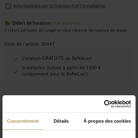
Informations sur le transport et l'installation
Délais de livraison:
3-4 semaines
(*) Hors périodes de congé et sous réserve de rupture de stock
Code de l'article: 20447
Livraison GRATUITE au BeNeLux!
Installation incluse à partir de 1500 €
(uniquement pour le BeNeLux!)
La fine structure en acier rond chromé de Magis
Tavolo XZ3 table allie stabilité et légèreté.
Designer:
Magis
Consentement
Détails
À propos des cookies
Dimensions:
74h x 200l x 90p cm
Matériaux:
Mélaminée, acier rond chromé