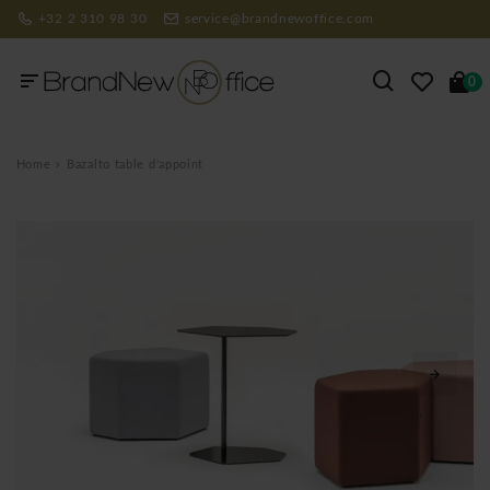
+32 2 310 98 30
service@brandnewoffice.com
0
Home
Bazalto table d'appoint