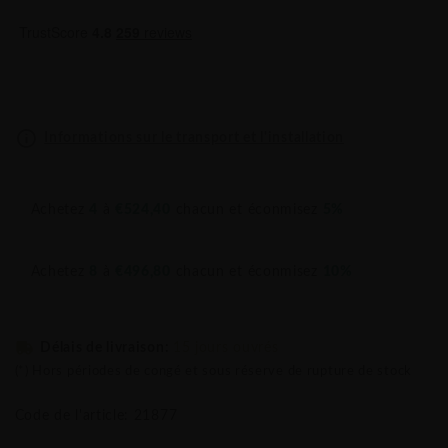
Informations sur le transport et l'installation
Achetez
4
à
€524,40
chacun et éconmisez
5%
Achetez
8
à
€496,80
chacun et éconmisez
10%
Délais de livraison:
15 jours ouvrés
(*) Hors périodes de congé et sous réserve de rupture de stock
Code de l'article: 21877