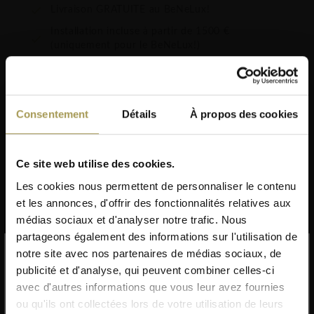
Livraison GRATUITE au BeNeLux!
Installation incluse à partir de 1500 €
(uniquement pour le BeNeLux!)
MDD Grace chaise de télétravail – design
Consentement
Détails
À propos des cookies
élegant et confort optimal pour le bureau à
domicile!
Ce site web utilise des cookies.
Conception:
MDD
Matériau:
aluminium, polypropylène, tissu Atlantic
Les cookies nous permettent de personnaliser le contenu
100 % polyester (530/m2), BS EN ISO 12947-2, 110 000
et les annonces, d'offrir des fonctionnalités relatives aux
cycles Martindale, inflammabilité (BS EN 1021-2 Match,
médias sociaux et d'analyser notre trafic. Nous
CA TB 117-2013, BS EN 1021-1 (cigarette ) Classe Uno
partageons également des informations sur l'utilisation de
Lire plus
UNI 9175 Classe 2, EMME), Medley tissu 100 % polyester
notre site avec nos partenaires de médias sociaux, de
Ce produit bénéficie d'une
publicité et d'analyse, qui peuvent combiner celles-ci
(510 g/lm) - Test acoustique d'absorption acoustique
avec d'autres informations que vous leur avez fournies
remise sur volume
(ISO 354) - Inflammabilité (BS EN 1021-2 Match, CA TB
ou qu'ils ont collectées lors de votre utilisation de leurs
117-2013, BS EN 1021 -1 (cigarette) Classe Uno UNI