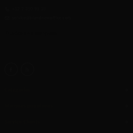
est inclus et effectué sur place, par notre équipe
+32 2 310 98 30
d’installation, spécialisée en mobilier. Les emballages sont
service@brandnewoffice.com
repris et vous êtes assurés d’une bonne installation de vos
meubles. Commandez vos bureaux Mdd et travailler au sein
de 15 jours dans un environnement qui respire la qualité.
Mdd Grace Chaise de télétravail sur roulettes
Catégories
Marques populaires
Service Clients