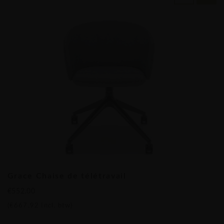
100 % recyclable
Livrée montée pour une utilisation immédiate
La chaise MDD Grace de télétravail combine fonctionnalité
et confort, tout en étant un choix responsable pour un
espace de travail durable. Avec son design moderne et sa
finition robuste, elle est idéale pour ceux qui recherchent
style et qualité dans leur environnement de travail à
domicile.
Cliquez ici pour découvrir plus de produits de cette marque
Mdd est actuellement un des fabricants les plus connus dans
Grace Chaise de télétravail
le mode du mobilier de design. Le fabricant peut mettre en
€552,00
place un bureau complet de A à Z: une banque d'accueil ou
(
€667,92
Incl. btw)
un bureau de direction? Tout est possible avec mdd! Il est
bon de savoir que seules les bonnes circonstances et des