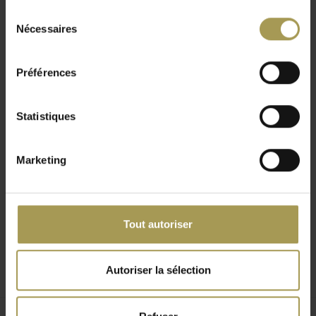
Passe-câbles en option:
Passage de câbles (passage
Sélection
rond à gauche et à droite du bureau), Passage de câbles
Nécessaires
du
milieu + 3 x USB C (avec abattant au milieu de votre
consentement
bureau), Passage de câbles milieu + Media box (avec
abattant au milieu de votre bureau + électrification :
Préférences
44x230V, 2xRJ45, 1xUSB, 1xHDMI)
L'élément extension 80/100L x 60p cm (pour le
Statistiques
bureau en L) en option
Livré non assemblé (à plat) - Installation
Marketing
professionnelle (BeNeLux uniquement) y compris à partir
de 1 500 € de valeur de marchandise
Les
bureaux MDD OGI Wood
offrent une solution élégante et
pratique pour tous les environnements de travail, qu’il
Tout autoriser
s’agisse d’un bureau à domicile ou d’un open space. Ce
bureau associe subtilement le bois naturel à des éléments
Autoriser la sélection
métalliques, créant un effet visuel raffiné. Les pieds en
placage d’érable apportent chaleur et caractère à l’espace,
tandis que le bureau est conçu de manière ergonomique et