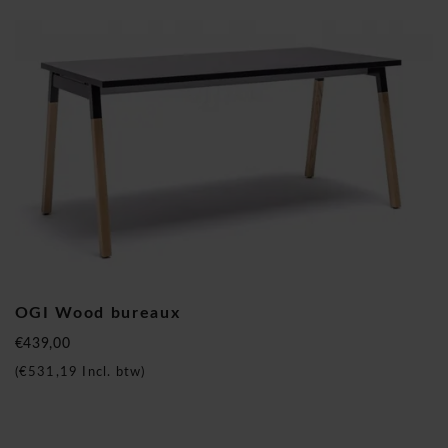
L.
Les bureaux sont livrés en kit (flatpack). Pour toute
commande nette supérieure à 1.500 €, nos monteurs
professionnels assurent l’installation sur site en Belgique,
Pays-Bas et Luxembourg. Pour les commandes à partir de
750 €, la livraison est gratuite. Le délai moyen de livraison
est de 15 à 20 jours ouvrables, vous permettant de profiter
rapidement d’un espace de travail moderne, fonctionnel et
élégant.
Avec le
bureau MDD OGI Wood
, vous optez pour un
investissement durable alliant design, confort et qualité.
Cliquez ici pour découvrir plus de produits de cette marque
OGI Wood bureaux
€439,00
(
€531,19
Incl. btw)