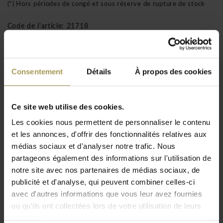
(*) Hors périodes de congé et sous réserve de rupture de stock
Code de l'article: 21718
Livraison GRATUITE au BeNeLux!
Installation incluse à partir de 1500 €
Consentement
Détails
À propos des cookies
(uniquement pour le BeNeLux!)
Ce site web utilise des cookies.
Les Mdd OGI Wood bureaux – élégant,
Les cookies nous permettent de personnaliser le contenu
fonctionnel et naturel
et les annonces, d'offrir des fonctionnalités relatives aux
médias sociaux et d'analyser notre trafic. Nous
Conception:
Mdd
partageons également des informations sur l'utilisation de
Matériau:
Panneau de particules mélaminé (E1) 28
notre site avec nos partenaires de médias sociaux, de
mm avec bord en PVC, acier enduit de poudre, acrylique,
publicité et d'analyse, qui peuvent combiner celles-ci
pieds en bois de frêne
avec d'autres informations que vous leur avez fournies
Dimensions:
120/140/160/180/200l x 80p x 74h cm
ou qu'ils ont collectées lors de votre utilisation de leurs
Couleurs:
voir exemple de carte en pièce jointe
Lire plus
services.