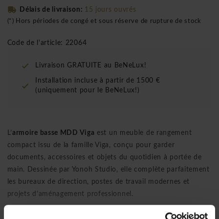
Délais de livraison:
15 jours ouvrés
(*) Hors périodes de congé et sous réserve de rupture de stock
Code de l'article: 22064
Livraison GRATUITE au BeNeLux!
Installation incluse à partir de 1500 €
(uniquement pour le BeNeLux!)
L’
armoire basse MDD Viga
est un meuble de rangement
compact issu de la famille Viga, conçu pour garder
documents, accessoires et objets du quotidien à portée de
main. Dessinée par Yonoh Studio, elle complète parfaitement
les bureaux de direction, postes de travail modernes et
projets d’aménagement professionnel.
✦
Conception:
Yonoh Studio pour MDD