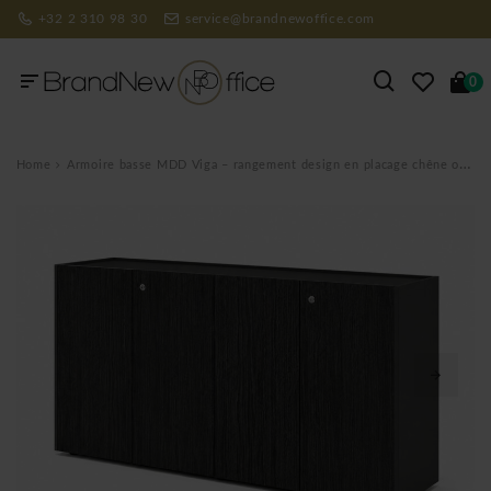
+32 2 310 98 30
service@brandnewoffice.com
0
Home
Armoire basse MDD Viga – rangement design en placage chêne ou Fenix pour bureau professionnel