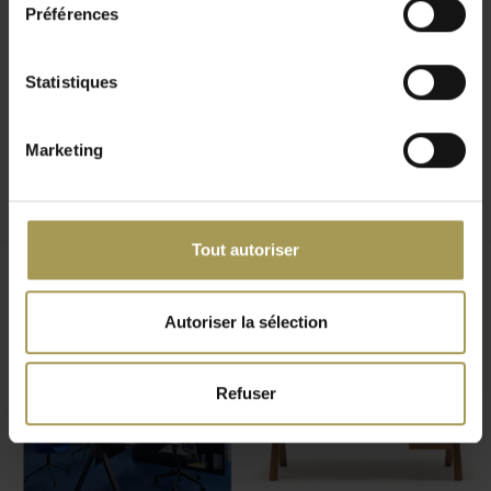
Préférences
une apparence claire et ordonnée.
Le design reprend le langage visuel sobre et linéaire de la
Statistiques
collection Viga. Les formes simples, le choix du placage
chêne ou du Fenix et les détails en aluminium extrudé créent
un meuble léger, architectural et professionnel. L’armoire
Marketing
s’intègre aussi bien dans un bureau de direction que dans
une salle de réunion, un home office, un espace d’accueil ou
un projet de mobilier complet.
Tout autoriser
L’armoire est disponible en deux largeurs: 82,8 cm ou 162,8
cm. Avec une profondeur de 42,4 cm et une hauteur de 80
Produits connexes
cm, elle peut être utilisée comme armoire basse, meuble
Autoriser la sélection
latéral ou complément de rangement près d’un poste de
travail. Son plateau supérieur peut accueillir documents,
Refuser
accessoires de bureau, éléments décoratifs ou objets qui
doivent rester rapidement disponibles.
Le choix entre placage chêne et finition Fenix permet