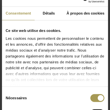
✦
Matériau:
placage chêne ou finition Fenix anti-traces, avec
Lire plus
aluminium extrudé
Consentement
Détails
À propos des cookies
✦
Dimensions:
82,8 cm L x 42,4 cm P x 80 cm H ou 162,8
cm L x 42,4 cm P x 80 cm H
✦
Couleur:
voir nuancier en annexe
Ce site web utilise des cookies.
✦
Utilisation:
armoire basse, meuble d’appoint ou
Les cookies nous permettent de personnaliser le contenu
complément aux bureaux Viga
et les annonces, d'offrir des fonctionnalités relatives aux
✦
Garantie:
2 ans de garantie qualité
médias sociaux et d'analyser notre trafic. Nous
✦
Livraison:
livraison gratuite en BeNeLux
partageons également des informations sur l'utilisation de
✦
Montage:
livrée flatpacked, montage professionnel gratuit
notre site avec nos partenaires de médias sociaux, de
à partir de 1.500 € de valeur marchandises
publicité et d'analyse, qui peuvent combiner celles-ci
Les
armoires basses Viga de MDD
ont été développées
avec d'autres informations que vous leur avez fournies
comme complément pratique aux bureaux Viga, mais
ou qu'ils ont collectées lors de votre utilisation de leurs
peuvent également être utilisées comme meubles
services.
indépendants. Elles offrent un espace de rangement
Sélection
supplémentaire sans encombrer le poste de travail.
Nécessaires
du
Documents, notes, accessoires et matériel utilisé au
consentement
quotidien restent accessibles, tandis que le bureau conserve