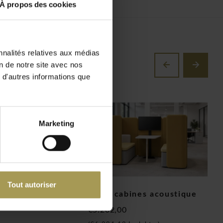
À propos des cookies
nnalités relatives aux médias
on de notre site avec nos
 d'autres informations que
Marketing
Tout autoriser
e de travail
Kaiva cabines acoustique
B
e avec des bancs
€5.202,00
€