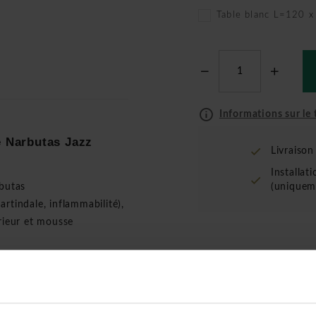
Table blanc L=120 
Informations sur le t
e Narbutas Jazz
Livraiso
Installat
rbutas
(uniquem
tindale, inflammabilité),
rieur et mousse
m³) à l'extérieur et
rrés avec de la mousse