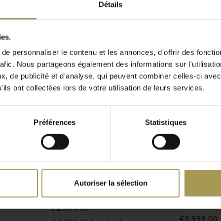
Détails
ies.
a collaboration et la
e personnaliser le contenu et les annonces, d'offrir des fonctio
ts ont aussi leurs
rafic. Nous partageons également des informations sur l'utilisati
problèmes de
, de publicité et d'analyse, qui peuvent combiner celles-ci avec
ils ont collectées lors de votre utilisation de leurs services.
t nuisent à la santé. Nous
e Jazz qui non seulement
eurs au bureau, mais crée
Préférences
Statistiques
 ouvert. Le Hub
 de travail pour des
l ou simplement pour les
i absorbent les sons.
Autoriser la sélection
nneaux de particules et de
ustique
Basket Canapés
Jazz post
 spéciale à l'extérieur et
acoustiqu
€1.594,00
de 88% de laine, 12% de
€5.999,00