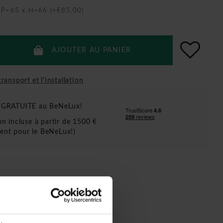
x P=65 x H=66 (+€85,00)
AJOUTER AU PANIER
ransport et l'installation
n GRATUITE au BeNeLux!
ion incluse à partir de 1500 €
ent pour le BeNeLux!)