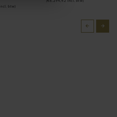
(
€6.294,42
Incl. btw)
(
ncl. btw)