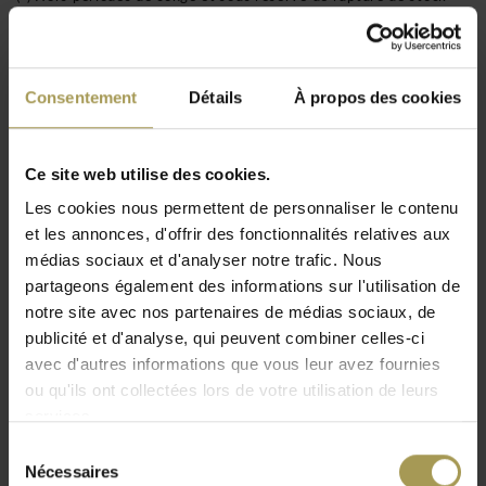
Code de l'article: 21180
Livraison GRATUITE au BeNeLux!
Consentement
Détails
À propos des cookies
Installation incluse à partir de 1500 €
(uniquement pour le BeNeLux!)
Ce site web utilise des cookies.
Les cookies nous permettent de personnaliser le contenu
et les annonces, d'offrir des fonctionnalités relatives aux
Minimaliste, décorative, élégante etc… il n’y a
médias sociaux et d'analyser notre trafic. Nous
pas assez de qualificatifs pour définir tous les
partageons également des informations sur l'utilisation de
attributs de la Nemo Pivotante à poser lampe de
table.
notre site avec nos partenaires de médias sociaux, de
publicité et d'analyse, qui peuvent combiner celles-ci
Designers:
Charlotte Perriand pour Nemo Cassina
avec d'autres informations que vous leur avez fournies
(1950)
ou qu'ils ont collectées lors de votre utilisation de leurs
Matériaux:
Acier
services.
Dimensions:
20h x 12,5d cm
Sélection
Lire plus
Eclairage
: 60W, E27, 230V
Nécessaires
du