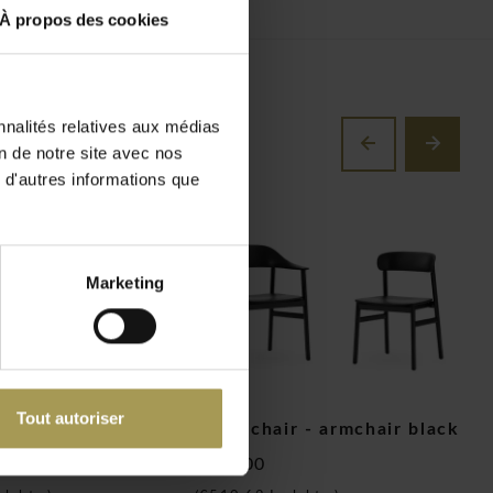
À propos des cookies
nnalités relatives aux médias
on de notre site avec nos
 d'autres informations que
Marketing
Tout autoriser
ir
Herit chair - armchair black
F
€422,00
€