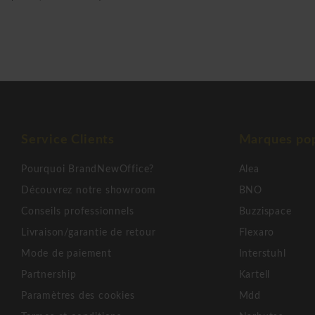
avec leurs belles conception des chaises, des tables et des t
aujourd'hui Normann Copenhagen a toujours mis l'accent sur
des designers créatifs avertis tels Karim Rashid, Marcel Wan
nouveaux créateurs et des artisans talentueux. Selon le fon
Normann Copenhagen nous entretenons une relation forte en
danoise et le reste de l’Europe. Nous restons toujours à jo
Copenhagen!
Service Clients
Marques pop
Normann Copenhagen Herit armchair
Pourquoi BrandNewOffice?
Alea
Découvrez notre showroom
BNO
Conseils professionnels
Buzzispace
Livraison/garantie de retour
Flexaro
Mode de paiement
Interstuhl
Partnership
Kartell
Paramètres des cookies
Mdd