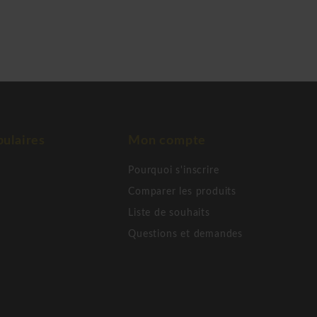
abourets de bar. Jusqu'à
 la collaboration avec
ders, mais aussi avec des
dateur Jan Andersen, chez
tre la scène créative
ur chez Normann
ulaires
Mon compte
Pourquoi s'inscrire
Comparer les produits
Liste de souhaits
Questions et demandes