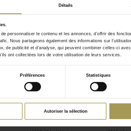
Détails
le danois fournit un cadre
ie. Mais la chaise Narmann
. Des méthodes de
ies.
ux et des silhouettes
e personnaliser le contenu et les annonces, d'offrir des fonctio
rafic. Nous partageons également des informations sur l'utilisati
 classique, mais est né du
, de publicité et d'analyse, qui peuvent combiner celles-ci avec
les différentes époques du
ils ont collectées lors de votre utilisation de leurs services.
e plastique se fondent en
retien et accessible, conçu
Préférences
Statistiques
léatoire ; il est
le bon soutien en position
lorsque vous vous déplacez
gn contemporaine et
Autoriser la sélection
r
Form chaise chêne
Herit cha
it est un hybride du temps
 appartement classique,
€240,00
€422,00
 il habite l'espace avec