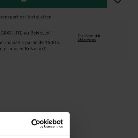
ransport et l'installation
n GRATUITE au BeNeLux!
ion incluse à partir de 1500 €
ent pour le BeNeLux!)