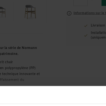
Informations sur le t
Livraiso
Installat
(uniquem
sur la série de Normann
patrimoine.
it chair
 en polypropylène (PP)
e technique innovante et
affaissement du
 7 kg