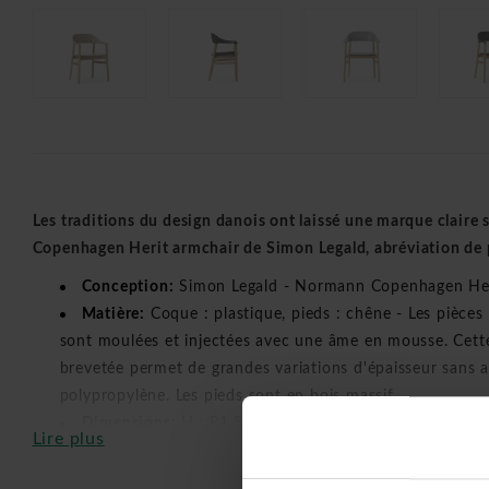
Les traditions du design danois ont laissé une marque claire 
Copenhagen Herit armchair de Simon Legald, abréviation de 
Conception:
Simon Legald - Normann Copenhagen Her
Matière:
Coque : plastique, pieds : chêne - Les pièces
sont moulées et injectées avec une âme en mousse. Cett
brevetée permet de grandes variations d'épaisseur sans 
polypropylène. Les pieds sont en bois massif.
Dimensions:
H : 81,5 x L : 60 x P : 51 x SH : 45 cm -
Lire plus
Hauteur d'assise:
45 cm
Livré monté