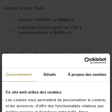
Code de l'article: 20466
Livraison GRATUITE au BeNeLux!
Installation incluse à partir de 1500 €
(uniquement pour le BeNeLux!)
"Canopy"
signifie littéralement plaque de
plafond: la partie la plus simple et la plus
négligéed'une
Oluce Canopy 421 suspension
dissimule un fil sortant de la plaque de plafond.
Consentement
Détails
À propos des cookies
Designers:
Marco Romanelli in 2010 voor Oluce
Dimensions: Model 421:
60Ø x 21b x max. 285h cm
Ce site web utilise des cookies.
of
Model 422:
90Ø x 27b x max 285h cm
Matériaux:
PMMA, métal
Les cookies nous permettent de personnaliser le contenu
Lire plus
Lumière:
1 x max 25W (LED) 3000°K 4500 lm CRI>85
et les annonces, d'offrir des fonctionnalités relatives aux
médias sociaux et d'analyser notre trafic. Nous
Y compris la source de lumière