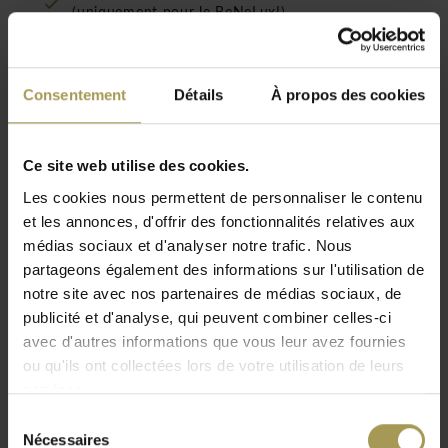
(uniquement pour le BeNeLux!)
Consentement
Détails
À propos des cookies
Les formes courbes de Ondarreta Bob tabouret
en bois ou tissu du fabricant Baske, inspirées
des designs nordiques, rehaussent la chaleur et
la beauté de ses matériaux:
Ce site web utilise des cookies.
Les cookies nous permettent de personnaliser le contenu
Designer:
L'équipe Ondarreta
et les annonces, d'offrir des fonctionnalités relatives aux
Dimensions:
89
h x 43l x 46p cm
, 100h
x 43l x 46p
médias sociaux et d'analyser notre trafic. Nous
cm
partageons également des informations sur l'utilisation de
Assise:
65, 74cm
notre site avec nos partenaires de médias sociaux, de
Lire plus
Matériaux:
Bois massif, hêtre teinté ou tissu Step
publicité et d'analyse, qui peuvent combiner celles-ci
mélange
avec d'autres informations que vous leur avez fournies
le bois massif, le tissu et l’acier se combinent pour créer un
ou qu'ils ont collectées lors de votre utilisation de leurs
services.
style accueillant et contemporain. La famille des chaises Bob
comprend la chaise Bob Acier, la chaise Bob Bois eco-
Sélection
Nécessaires
designed, la chaise Bob Xl et le fauteuil Bob Xl à accoudoirs.
du