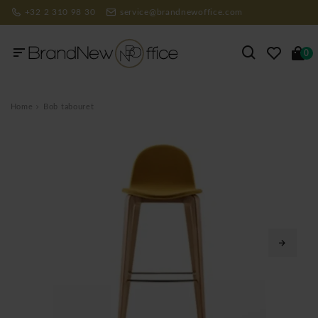
+32 2 310 98 30
service@brandnewoffice.com
0
Home
Bob tabouret