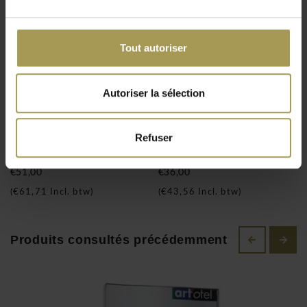
Avec le logiciel graphique intelligent vous pouvez concevoir
soi-même les plaques. Le logiciel graphique prenant en
charge les polices installées sur votre système pour simplifier
Tout autoriser
la conception de vos plaques personnalisées. Il comprend
trois jeux de pictogrammes attrayants de douze motifs
Autoriser la sélection
chacun. Ocean panneau d'information A4
Plaques signalétique: Pour montrer la voie: cette élégante
Ocean panneau murale
Ocean panneau murale
Refuser
signalétique de Brand New Office en verre, plastique ou en
DIN A5
DIN A6
inox se distingue par sa sobriété efficace. Les chevalets de
€51,00
€36,00
tables, plaques de porte, panneau d'information et plaques
(
€61,71
Incl. btw)
(
€43,56
Incl. btw)
murales sont idéale pour les établissements soucieux de leur
image. La flexibilté du système signalétique permet en effet
d'adapter parfaitement les plaques à l'identité de
Produits consultés précédemment
l'entreprise. Plaques signalétique.
Ocean panneau d'information A4