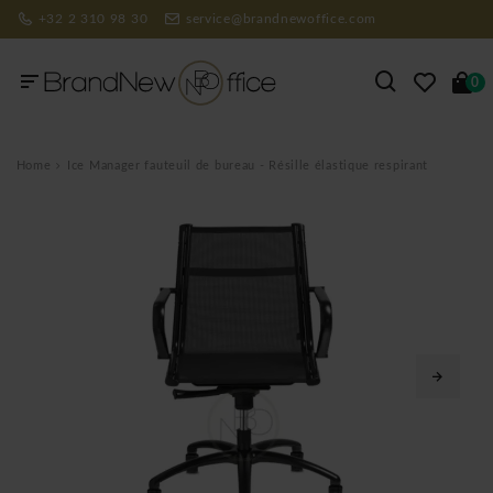
+32 2 310 98 30
service@brandnewoffice.com
0
Home
Ice Manager fauteuil de bureau - Résille élastique respirant