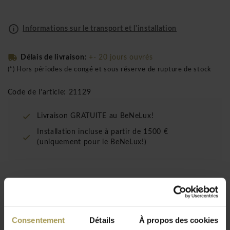
Informations sur le transport et l'installation
Délais de livraison:
+- 20 jours ouvrés
(*) Hors périodes de congé et sous réserve de rupture de stock
Code de l'article: 21129
Livraison GRATUITE au BeNeLux!
Installation incluse à partir de 1500 €
(uniquement pour le BeNeLux!)
Sitland Ice Manager fauteuil de bureau - résille
élastique respirant : L'homme n'est pas fait
pour vivre assis.
Consentement
Détails
À propos des cookies
Designer:
Sitland Design pour Sitland