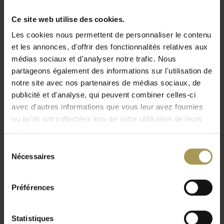
Conception:
Mathias De Ferm pour Joli
Ce site web utilise des cookies.
Matériau:
dessus de table en céramique et pieds en
Les cookies nous permettent de personnaliser le contenu
acier inoxydable
Lire plus
et les annonces, d'offrir des fonctionnalités relatives aux
Dimensions:
210-250-300 cm x 128cm x h75cm
médias sociaux et d'analyser notre trafic. Nous
Couleur:
Voir pièce jointe
partageons également des informations sur l'utilisation de
La livraison et l'installation professionnelle sont
notre site avec nos partenaires de médias sociaux, de
incluses pour le BeNeLux
publicité et d'analyse, qui peuvent combiner celles-ci
Adaptés à une utilisation intérieure et extérieure, ils sont
avec d'autres informations que vous leur avez fournies
légers et solides, et disponibles dans des finitions
ou qu'ils ont collectées lors de votre utilisation de leurs
services.
polyvalentes avec une gamme de plateaux de table. Un détail
frappant est que les pieds sont inclinés vers l'extérieur à
Sélection
partir d'un point central, donnant à l'ensemble un aspect
Nécessaires
du
encore plus léger.
consentement
La Joli Table Central elyps en céramique s'intègre dans tous
Préférences
les intérieurs. Cette version est disponible en différentes
couleurs et tailles céramique sans entretien.
Statistiques