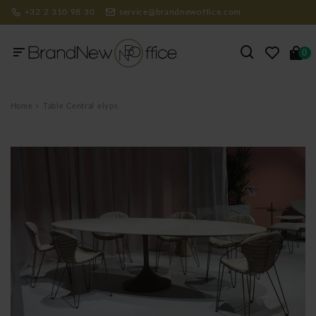
+32 2 310 98 30
service@brandnewoffice.com
0
Home
Table Central elyps