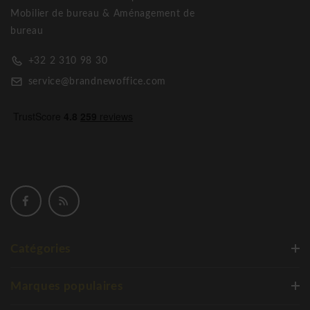
objet. Ils deviennent le lieu où vous créez des souvenirs pour
Mobilier de bureau & Aménagement de
la vie.
bureau
Joli Table Central elyps en céramique
+32 2 310 98 30
service@brandnewoffice.com
Catégories
Marques populaires