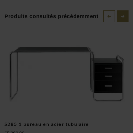
droite ou à gauche du bureau.
Veuillez indiquer le sens de montage souhaité lors de la
Produits consultés précédemment
commande! Pour d'autres modèles et finitions vous pouvez
toujours nous contacter, nous vous aiderons avec plaisir. Si
vous voulez essayez vous même les produits Thonet vous
pouvez toujours venir dans notre conceptstore après un
rendez-vous personnel.
MARCEL BREUER
Marcel Breuer, né en 1902 à Pécs, en Hongrie. Après avoir
interrompu ses études d'art, il fréquente de 1920 à 1924
l'école d'État « Staatliches Bauhaus » à Weimar. De 1925 à
S285 1 bureau en acier tubulaire
1928, il dirige l'atelier d'ébénisterie au Bauhaus, entre-temps