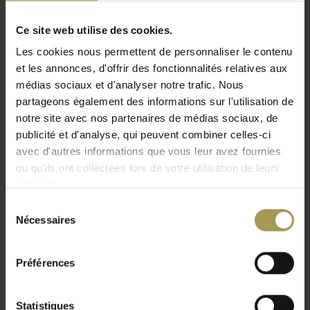
laqué est disponible dans différents bois
placage laqué.
Ce site web utilise des cookies.
Designer: Marcel Breuer
pour Thonet
Les cookies nous permettent de personnaliser le contenu
Matériaux:
Tube d'acier chromé, corps et plateau
et les annonces, d'offrir des fonctionnalités relatives aux
placage(laqué)
médias sociaux et d'analyser notre trafic. Nous
Dimensions:
h76 x l164 x p76cm
partageons également des informations sur l'utilisation de
notre site avec nos partenaires de médias sociaux, de
La livraison et l'installation professionnelle sont
Lire plus
publicité et d'analyse, qui peuvent combiner celles-ci
incluses pour le BeNeLux
avec d'autres informations que vous leur avez fournies
Le bureau en acier tubulaire S285 est un témoin hors pair de
ou qu'ils ont collectées lors de votre utilisation de leurs
l'histoire contemporaine.
Cette table de bureau en acier
services.
tubulaire exprime de manière exemplaire l’ambition
Sélection
programmatique du Bauhaus de réunir l’art et la technique
Nécessaires
du
dans une seule et même unité structurelle. Le plateau et les
consentement
caissons de rangement en bois teinté s’harmonisent
Préférences
parfaitement avec l'acier tubulaire. Le piètement est
constitué d’une seule ligne dans laquelle les éléments bois
semblent l'éviter. Ce grand classique Thonet a été dessiné
Statistiques