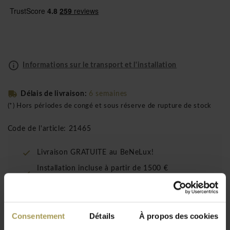
Informations sur le transport et l'installation
Délais de livraison:
6 semaines
(*) Hors périodes de congé et sous réserve de rupture de stock
Code de l'article: 21465
Livraison GRATUITE au BeNeLux!
Installation incluse à partir de 1500 €
(uniquement pour le BeNeLux!)
Consentement
Détails
À propos des cookies
Le Thonet S285 1 bureau en acier tubulaire