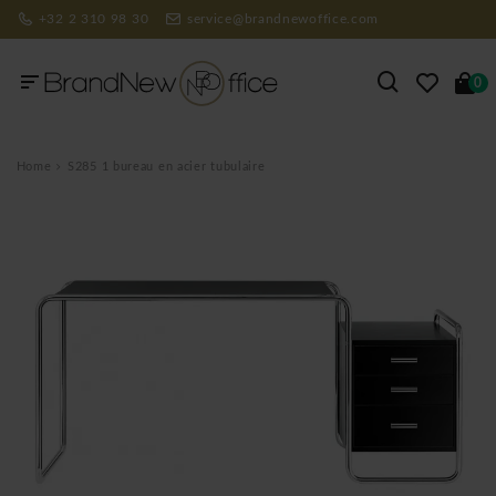
+32 2 310 98 30
service@brandnewoffice.com
0
Home
S285 1 bureau en acier tubulaire