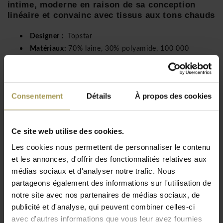
intime, moderne en raison de sa conception
linéaire et convainc avec tissus aux tons chauds
Designer :
Topstar
Matériaux:
70% laine, 30% polyamide, 100 000
Martindale, tube de chrome.
Dimensions:
86-95h x 46p x 51l cm
Assises:
41-50 cm
Lire plus
Consentement
Détails
À propos des cookies
Topstar Office Cube chaise de conférence avec ou sans
accoudoirs est fabriqué en tissu et disponible en huit coloris.
L'assise innovant apporte une mobilité en trois dimensions
Ce site web utilise des cookies.
qui s'inspire des médecine-balls, bien connus pour leurs
Les cookies nous permettent de personnaliser le contenu
vertus ergonomiques. Discussions détendues, nouvelles
et les annonces, d'offrir des fonctionnalités relatives aux
idées, un bon esprit d’équipe… et une assise parfaite ! Voilà
médias sociaux et d'analyser notre trafic. Nous
une situation pour la chaise de conférence Officina de Brand
partageons également des informations sur l'utilisation de
New Office: une belle assise en tissu et un piétement en
notre site avec nos partenaires de médias sociaux, de
chromé.
publicité et d'analyse, qui peuvent combiner celles-ci
avec d'autres informations que vous leur avez fournies
Si confortable qu’un fauteuil et aussi flexible