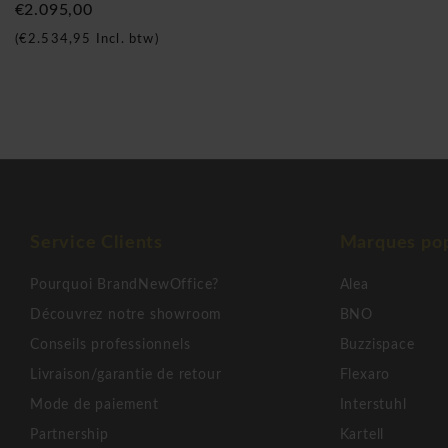
€2.095,00
(
€2.534,95
Incl. btw)
Service Clients
Marques pop
Pourquoi BrandNewOffice?
Alea
Découvrez notre showroom
BNO
Conseils professionnels
Buzzispace
Livraison/garantie de retour
Flexaro
Mode de paiement
Interstuhl
Partnership
Kartell