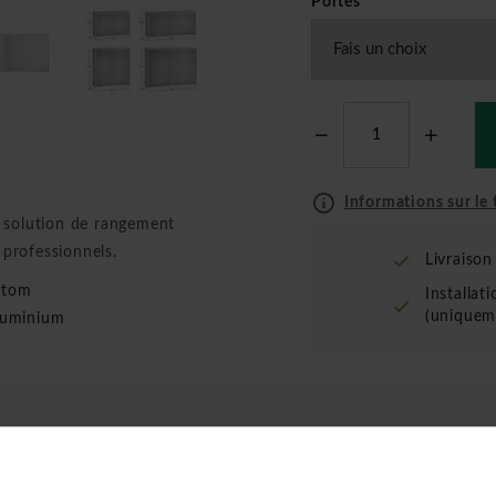
Portes
*
Informations sur le t
e solution de rangement
 professionnels.
Livraiso
ltom
Installat
(uniquem
aluminium