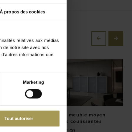
À propos des cookies
nnalités relatives aux médias
on de notre site avec nos
 d'autres informations que
Marketing
reau petit
Isotta meuble moyen
I
Tout autoriser
portes coulissantes
r
€2.312,00
€