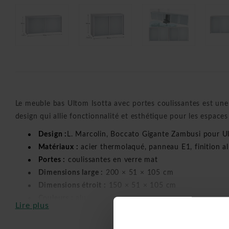
Le meuble bas Ultom Isotta avec portes coulissantes est un
design qui allie fonctionnalité et esthétique pour les espaces
Design :
L. Marcolin
,
Boccato Gigante Zambusi
pour
U
Matériaux :
acier thermolaqué, panneau E1, finition 
Portes :
coulissantes en verre mat
Dimensions large :
200 × 51 × 105 cm
Dimensions étroit :
150 × 51 × 105 cm
Couleurs :
alu
Lire plus
Rangement :
4 étagères réglables
Système :
rails avec fermeture douce