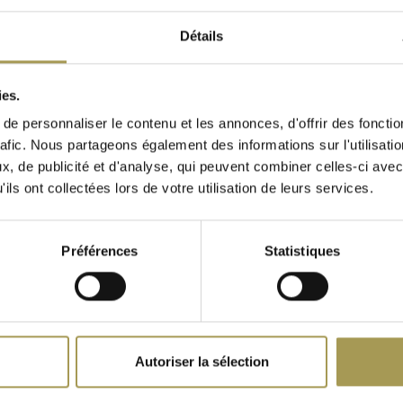
Détails
iné et sa qualité
organiser efficacement
ies.
e personnaliser le contenu et les annonces, d'offrir des fonctio
rafic. Nous partageons également des informations sur l'utilisati
 facile, tandis que le
, de publicité et d'analyse, qui peuvent combiner celles-ci avec
ils ont collectées lors de votre utilisation de leurs services.
e et professionnelle,
Préférences
Statistiques
un rangement pratique,
tangulaire
Isotta bureau ovale
Friday bu
Autoriser la sélection
€3.416,00
€2.152,00