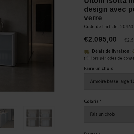
Ultom Isotta 
design avec p
verre
Code de l'article: 20463
€2.095,00
€2.5
Délais de livraison:
(*) Hors périodes de cong
Faire un choix
Coloris
*