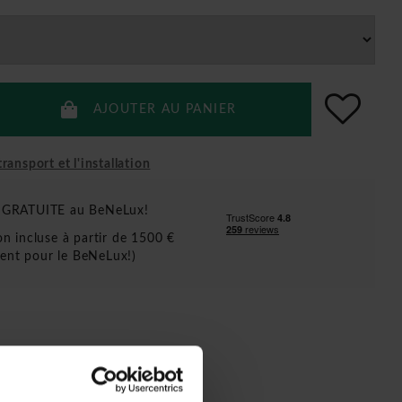
AJOUTER AU PANIER
ransport et l'installation
n GRATUITE au BeNeLux!
ion incluse à partir de 1500 €
ent pour le BeNeLux!)