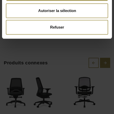
testés dans des conditions d'utilisation continue. L'assise est
réglable en hauteur et profondeur et les accoudoirs TW2
Autoriser la sélection
réglables en hauteur, largeur et profondeur ont des
manchettes softpad souples. En option vous pouvez obtenir
Refuser
un piètement en aluminium poli, des roulettes pour sol dur,
soutien lombaire, composants en plastique blanc et un
appui-tête. Les chaises ergonomiques Wagner fournissent
une expérience d'assise indescriptible et une atmosphère
représentative.
Produits connexes
Brand New Office est distributeur principal de la marque
Wagner et nous pouvons bien sur obtenir toutes les versions
possibles sur demande. Vous ne trouvez pas ce que vous
cherchez? Contactez nos conseillers professionnels pour plus
d'informations.