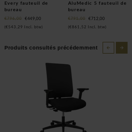
Every fauteuil de
AluMedic 5 fauteuil de
bureau
bureau
€796,00
€449,00
€791,00
€712,00
(
€543,29
Incl. btw)
(
€861,52
Incl. btw)
La nouvelle génération de l'articulation brevetée Dondola®
Produits consultés précédemment
Wagner wellness chaise de bureaus sont arrivées! Désormais
intégrée entre l'assise et le mécanisme de façon
complètement invisible, elle permet de dissocier la partie
supérieure du siège de bureau de la connexion fixe à la
partie inférieure. La mobilité tridimensionnelle de l'assise
empêche une posture fixe pendant des heures et favorise
une assise dynamique en permanence, l'activation des
muscles et le mouvement, de façon similaire au ballon de
gymnastique. Les fauteuils de bureaus Wagner sont le plus
sain qui n'ait jamais existé!" Wagner redéfinit l'assise ! Grâce
au mouvement unique de l'articulation Dondola®, les
fauteuils de bureau WAGNER favorise de façon sensible la