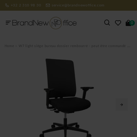
+32 2 310 98 30
service@brandnewoffice.com
0
Home
W7 light siège bureau dossier rembourré - peut être commandé par 6