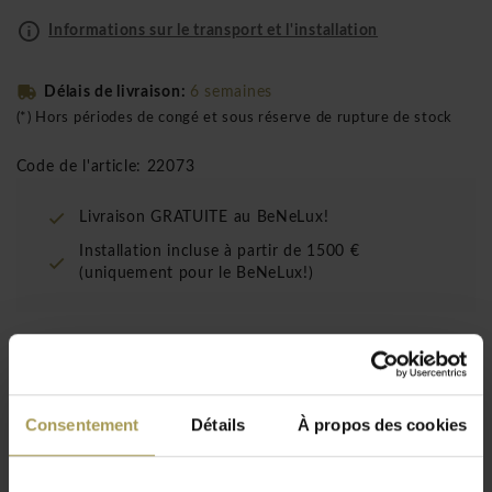
Informations sur le transport et l'installation
Délais de livraison:
6 semaines
(*) Hors périodes de congé et sous réserve de rupture de stock
Code de l'article: 22073
Livraison GRATUITE au BeNeLux!
Installation incluse à partir de 1500 €
(uniquement pour le BeNeLux!)
Les Alea Remo armoires basses verrouillables
sont un système d'armoires modulaires avec
portes tournantes et compartiments ouverts.
Consentement
Détails
À propos des cookies
L'ensemble du corps est composé de panneaux
de 18 mm, tandis que le haut et le bas ont une
épaisseur de 30 mm.