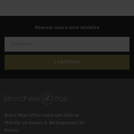
complexes. Alea est 100% fabriqué en Italie.
Durabilité
Alea croit fermement aux pratiques commerciales durables
Abonnez-vous à notre infolettre
et à l'attention portée à l'impact sur l'environnement et la
santé des employés.
La poursuite de ces principes conduit notre entreprise à
concentrer ses efforts sur le développement respectueux de
S'ABONNER
l'environnement des processus de production et des produits
finis. En fait, l'une de nos priorités est la recherche
constante de l'utilisation de matériaux recyclables.
Le conglomérat de bois utilisé pour fabriquer les panneaux
appartient à la classe CARB P2 et répond aux normes
d'émissions ANSI / BIFMA telles que définies par la
certification LEED en relation avec le crédit IEQ4.5
Brand New Office votre spécialist en
(fonctionnel pour assurer la faible concentration de
Mobilier de bureau & Aménagement de
composés organiques volatils pour garantir COV).
bureau