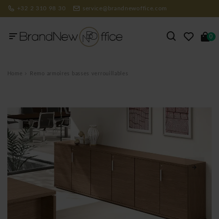
+32 2 310 98 30
service@brandnewoffice.com
0
Home
Remo armoires basses verrouillables