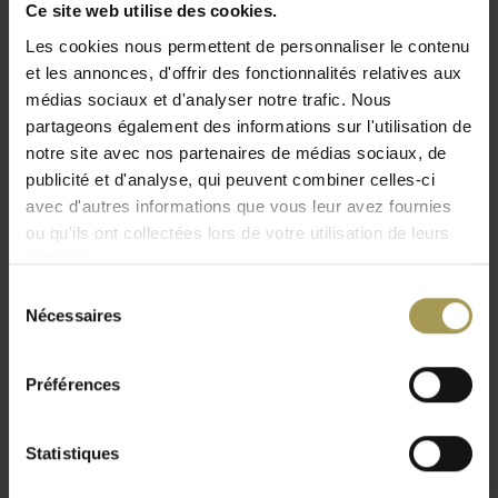
Ce site web utilise des cookies.
Conception:
Aléa
Les cookies nous permettent de personnaliser le contenu
Matériau:
Mélamine, panneaux de 18 mm et 33 mm
et les annonces, d'offrir des fonctionnalités relatives aux
d'épaisseur
Lire plus
médias sociaux et d'analyser notre trafic. Nous
Dimensions du meuble mi-hauteur:
90,2L x 43,4P x
partageons également des informations sur l'utilisation de
81,6H cm
notre site avec nos partenaires de médias sociaux, de
Couleur:
voir pièce jointe
publicité et d'analyse, qui peuvent combiner celles-ci
Garantie qualité 2 ans
avec d'autres informations que vous leur avez fournies
ou qu'ils ont collectées lors de votre utilisation de leurs
Livré démonté
services.
Le corps et les portes de ce système d'armoires sont finis en
Sélection
mélamine de haute qualité et de plus, les armoires à portes
Nécessaires
du
battantes peuvent être fermées avec une serrure.
consentement
Ces meubles bas sont disponibles dans de nombreuses
combinaisons de couleurs. Les portes peuvent également
Préférences
être obtenues en différentes couleurs. Ces armoires avec
portes Alea Remo sont disponibles en trois hauteurs
Statistiques
différentes : 81,6 cm - 120 cm - 196,8 cm, chacune avec
une largeur de 90,2 cm et une profondeur de 43,4 cm.