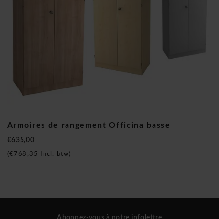
NOUS LIVRONS UNIQUEMENT
CONFORMÉMENT À LA NORME
ENVIRONNEMENTALE DU FSC®
En tant que fabricant de mobilier de bureau, nous
fournissons uniquement du mobilier de bureau conforme à la
norme environnementale FSC®. Le FSC® aide à conserver
les forêts et protège les intérêts des personnes et des
animaux qui vivent dans ou depuis ces forêts.
Nous préservons les ressources et l'environnement parce
Armoires de rangement Officina basse
que nous voulons et devons assurer notre propre avenir.
€635,00
(FSC® - C110576)
(
€768,35
Incl. btw)
FSC® - Forest Stewardship Council®
est une organisation internationale et indépendante qui
établit la norme en matière de gestion responsable des
forêts.
Abonnez-vous à notre infolettre