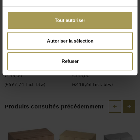
revêtement mélaminé en quatre coloris. Les étagères et
armoires d'Officina se distinguent en outre par un rapport
Tout autoriser
qualité/prix exceptionnel. Le bois utilisé est produit selon des
critères de compatibilité social et écologique et porte le label
FSC. Uniquement les armoires en mélamine sont
Autoriser la sélection
verrouillables!
Officina caisson
Scoop Armoire
A partir de € 750 valeur de marchandises la livraison est
mobiles - dossiers
vestiaires double
Refuser
gratuite. Dès 1500€ de commande (valeur nette), le montage
suspendus
compartiment
est inclus et effectué sur place, par notre équipe
€494,00
€346,00
d’installation, spécialisée en mobilier. Les emballages sont
(
€597,74
Incl. btw)
(
€418,66
Incl. btw)
repris et vous êtes assurés d’une bonne installation de vos
meubles. Commandez vos bureaux Officina et travailler au
sein de 15 jours dans un environnement qui respire la
Produits consultés précédemment
qualité.