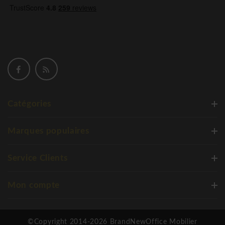
les risques environnementaux et améliorons notre équilibre
écologique à long terme.
Système de management environnemental ISO
14001
Armoires de rangement Officina basse
verrouillables
Catégories
Marques populaires
Service Clients
Mon compte
©Copyright 2014-2026 BrandNewOffice Mobilier