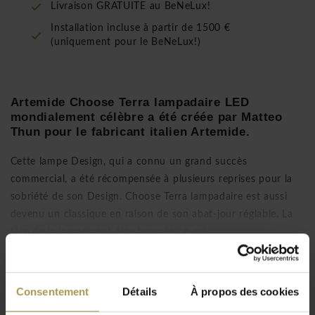
Livraison GRATUITE au BeNeLux!
Installation incluse à partir de 1500 €
(uniquement pour le BeNeLux!)
Artemide Choose Terra lampadaire LED
mondialement célèbre a été créée par Matteo
Thun pour le fabricant italien Artemide.
Cette lampe Design, qui a connu un grand succès
commercial, a été récompensée à plusieurs reprises pour la
sobriété
de son Design. Choose Terra lampadaire est aussi
devenu un classique en raison de son abat-jour réglable. La
tête de la lampe peut être tournée ce qui
Lire plus
prédestine Choose à une utilisation sur les postes de travail
informatiques. Mais ce qui fait tout le charme de ce grand
classique, c’est le souffle de lumière qui passe par l'ouverture
Consentement
Détails
À propos des cookies
sur la tête du luminaire et balaie doucement le plafond.