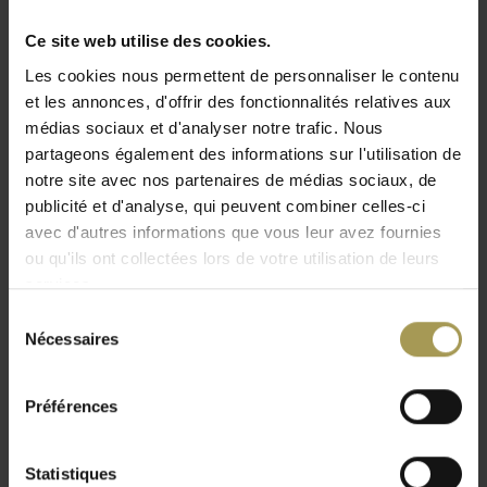
Artemide propose Choose dans différentes tailles et
Ce site web utilise des cookies.
différents coloris: comme lampe de table, Terra
lampadaire ou bien en version Mega lampadaire . Tous ces
Les cookies nous permettent de personnaliser le contenu
et les annonces, d'offrir des fonctionnalités relatives aux
modèles existent respectivement en alu-gris et laiton. Optez
médias sociaux et d'analyser notre trafic. Nous
pour la Mega lampadaire et Mega lampadaire pour
partageons également des informations sur l'utilisation de
agrémenter votre bureau!
notre site avec nos partenaires de médias sociaux, de
publicité et d'analyse, qui peuvent combiner celles-ci
Designers:
Matteo Thun
avec d'autres informations que vous leur avez fournies
Dimensions:
140h x 23l cm
ou qu'ils ont collectées lors de votre utilisation de leurs
Matériaux:
aluminium poli
services.
Eclairage
Halo: 2 x E27 8W LED
Sélection
Ampoule fournie
Nécessaires
du
consentement
À propos de la marque:
Préférences
La maison Artemide, créée en 1960 par Ernesto Gismondi et
Statistiques
Sergio Mazza à Mailand, est le fabricant italien spécialisé