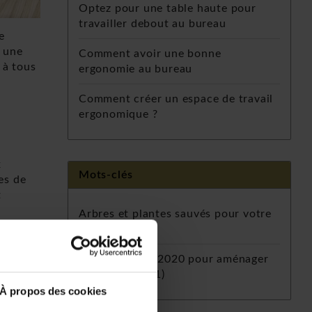
Optez pour une table haute pour
travailler debout au bureau
e
c une
Comment avoir une bonne
 à tous
ergonomie au bureau
Comment créer un espace de travail
ergonomique ?
x
Mots-clés
es de
t
Arbres et plantes sauvés pour votre
bureau
(1)
Les tendances 2020 pour aménager
votre bureau
(1)
gères
À propos des cookies
n. De