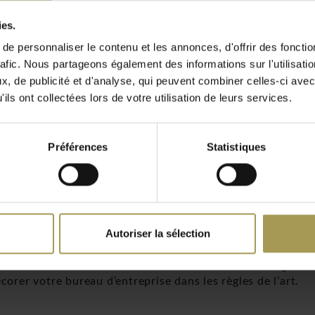
utiliser confortablement votre ordinateur : découvrez par
ies.
e personnaliser le contenu et les annonces, d'offrir des fonctio
urez-vous que l’aménagement de votre bureau d’entreprise o
rafic. Nous partageons également des informations sur l'utilisati
trous de câblage intégrés ainsi que nos systèmes de
cache-
, de publicité et d'analyse, qui peuvent combiner celles-ci avec
ation en toute sécurité. Pour les utilisateurs d'un ordin
et le bureau doit fournir un dégagement suffisant pour vos
ils ont collectées lors de votre utilisation de leurs services.
Préférences
Statistiques
ur mieux ranger vos documents
mettra de profiter d’un espace confortable pour un range
vent servir pour ranger vos classeurs, vos livres encomb
Autoriser la sélection
u ergonomique avec des étagères ou un espace de rangem
aux individuels et nos
bureaux de direction
haut de gamme
rer votre bureau d’entreprise dans les règles de l’art.