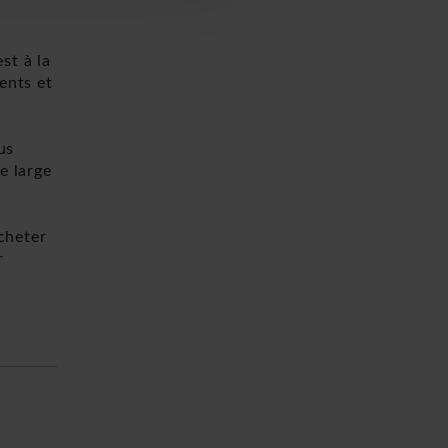
st à la
ents et
us
e large
cheter
r