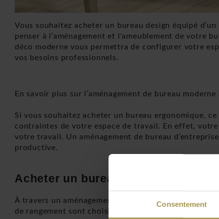
Vous souhaitez acheter un bureau design équipé d’un
penser à l’aménagement et l'ameublement de votre bur
déco moderne vous permettra de configurer votre espac
vos besoins professionnels.
En savoir plus sur l’aménagement de bureau moderne
Si vous souhaitez acheter un bureau ergonomique, ce 
contraintes de votre espace de travail. En effet, votr
votre travail. Un aménagement de bureau d’entreprise
productive.
Acheter un bureau design vous aide
À travers un aménagement de bureau d’entreprise profes
Consentement
de rangement sont choisis spécialement pour rendre vot