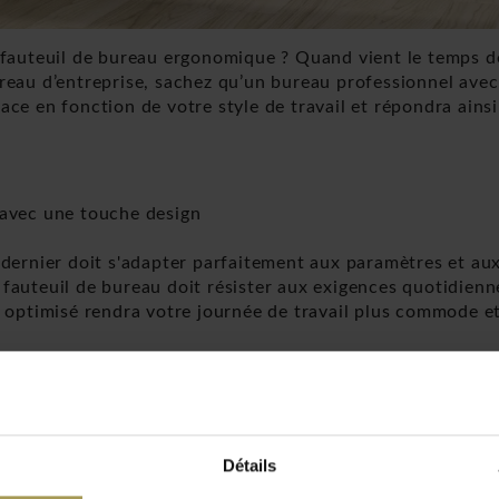
 fauteuil de bureau ergonomique ? Quand vient le temps d
eau d’entreprise, sachez qu’un bureau professionnel ave
e en fonction de votre style de travail et répondra ainsi
 avec une touche design
dernier doit s'adapter parfaitement aux paramètres et au
e fauteuil de bureau doit résister aux exigences quotidienn
 optimisé rendra votre journée de travail plus commode e
ra à mieux travailler
sionnel, les tables, chaises, fauteuils, ou encore les éta
Détails
re espace de travail plus pratique et simple d’utilisatio