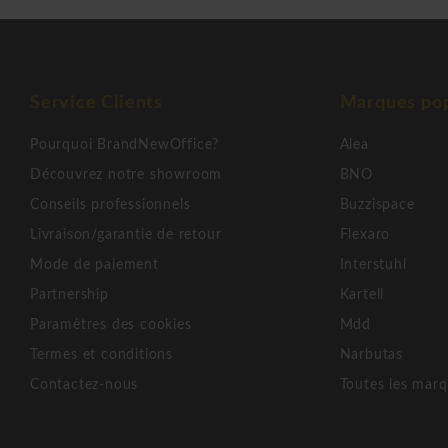
Service Clients
Marques pop
Pourquoi BrandNewOffice?
Alea
Découvrez notre showroom
BNO
Conseils professionnels
Buzzispace
Livraison/garantie de retour
Flexaro
Mode de paiement
Interstuhl
Partnership
Kartell
Paramètres des cookies
Mdd
Termes et conditions
Narbutas
Contactez-nous
Toutes les mar