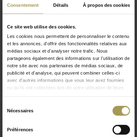
Coloris :
noir
Consentement
Détails
À propos des cookies
Roues universelles pour surfaces dures et molles
Normes/test :
EN 1335
Livré démonté
Ce site web utilise des cookies.
Livraison rapide
Les cookies nous permettent de personnaliser le contenu
Cette chaise de bureau avec ses accoudoirs 4-D réglables est
et les annonces, d'offrir des fonctionnalités relatives aux
médias sociaux et d'analyser notre trafic. Nous
idéale pour les personnes qui n’aiment pas s’encombrer avec
partageons également des informations sur l'utilisation de
trop de réglages. La chaise de bureau Ergo 05 est parfaite
notre site avec nos partenaires de médias sociaux, de
pour les bureaux ou postes de travail utilisés par plusieurs
publicité et d'analyse, qui peuvent combiner celles-ci
personnes. Pas besoin de toujours régler le siège de bureau :
avec d'autres informations que vous leur avez fournies
un ajustement automatique du poids donne une pression
ou qu'ils ont collectées lors de votre utilisation de leurs
automatique pour arriver au meilleur confort possible pour
services.
chaque personne. En outre, on peut ajuster le siège en
Sélection
hauteur et profondeur, le dossier propose un support
Nécessaires
du
lombaire (réglable), idéal pour soutenir le bas du dos.
consentement
Cette chaise de bureau design est disponible en deux versions
Préférences
dont une avec coussin de siège spécial en mousse.