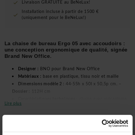
Livraison GRATUITE au BeNeLux!
Installation incluse à partir de 1500 €
(uniquement pour le BeNeLux!)
La chaise de bureau Ergo 05 avec accoudoirs :
une conception ergonomique de qualité, signée
Brand New Office.
Designer :
BNO pour Brand New Office
Matériaux :
base en plastique, tissu noir et maille
Dimensions modèle 2 :
44-55h x 50l x 50,5p cm. –
Dossier :
112H cm
Caractéristiques techniques :
chaise avec mécanisme
Lire plus
synchrone, réglage automatique du poids, le dossier est
en maille, profondeur et hauteur d'assise sont réglables,
accoudoirs 4-D réglables en hauteur et profondeur,
support lombaire réglable, coussin de siège en mousse