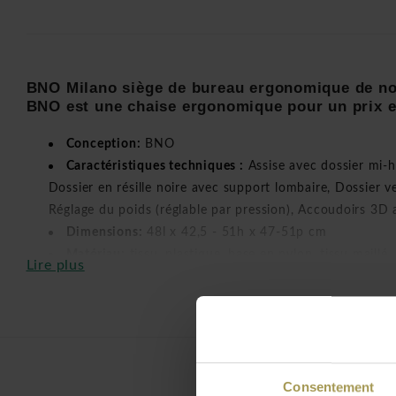
BNO Milano siège de bureau ergonomique de n
BNO est une chaise ergonomique pour un prix e
Conception:
BNO
Caractéristiques techniques :
Assise avec dossier mi-h
Dossier en résille noire avec support lombaire, Dossier ve
Réglage du poids (réglable par pression), Accoudoirs 3D
Dimensions:
48l x 42,5 - 51h x 47-51p cm
Matériau:
tissu, plastique, base en nylon, tissu maillé
Lire plus
En option:
roulettes pour sol dur
Livré démonté
Livraison rapide
La chaise ergonomique air avec un dossier réglable en hauteu
réglable en profondeur. Le BNO Milano siège de bureau à une
Consentement