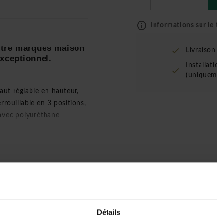
Informations sur le t
otre marques maison
Livraiso
xceptionnel.
Installat
(uniquem
aut réglable en hauteur,
rrouillable en 3 positions,
 avec polyuréthane
r à une assise qui est
 assise réglable en
Détails