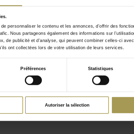
ions!
ies.
e personnaliser le contenu et les annonces, d'offrir des fonctio
ur
rafic. Nous partageons également des informations sur l'utilisati
, de publicité et d'analyse, qui peuvent combiner celles-ci avec
ils ont collectées lors de votre utilisation de leurs services.
Préférences
Statistiques
ane à base de nylon est
ureau
Miami siège de bureau
Chaise de
 des marques de Brand New
ergonomique
€
. Les fauteuils
€425,00
€369,00
jours ouvrés.
Autoriser la sélection
(
€477,95
In
(
€446,49
Incl. btw)