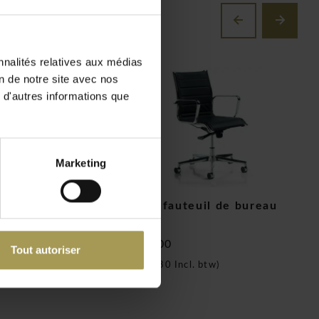
nnalités relatives aux médias
on de notre site avec nos
 d'autres informations que
Marketing
 bureau Ergo 05
Elliot fauteuil de bureau
C
cuir
395,00
€
€730,00
Tout autoriser
cl. btw)
(
(
€883,30
Incl. btw)