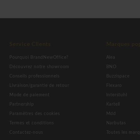
Service Clients
Marques pop
Pourquoi BrandNewOffice?
Alea
Découvrez notre showroom
BNO
Conseils professionnels
Buzzispace
Livraison/garantie de retour
Flexaro
Mode de paiement
Interstuhl
Partnership
Kartell
Paramètres des cookies
Mdd
Termes et conditions
Narbutas
Contactez-nous
Toutes les mar