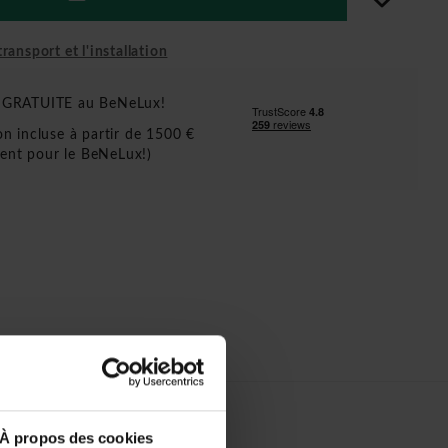
ransport et l'installation
n GRATUITE au BeNeLux!
ion incluse à partir de 1500 €
ent pour le BeNeLux!)
À propos des cookies