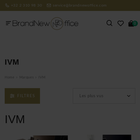
+32 2 310 98 30
service@brandnewoffice.com
0
IVM
Home
Marques
IVM
FILTRES
Les plus vus
IVM