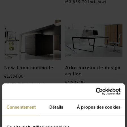
(
€3.835,70
Incl. btw)
New Loop commode
Arko bureau de design
en îlot
€1.334,00
€1.237,00
(
€1.614,14
Incl. btw)
(
€1.496,77
Incl. btw)
Consentement
Détails
À propos des cookies