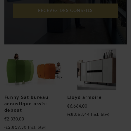
RECEVEZ DES CONSEILS
Funny Sat bureau
Lloyd armoire
acoustique assis-
€6.664,00
debout
(
€8.063,44
Incl. btw)
€2.330,00
(
€2.819,30
Incl. btw)