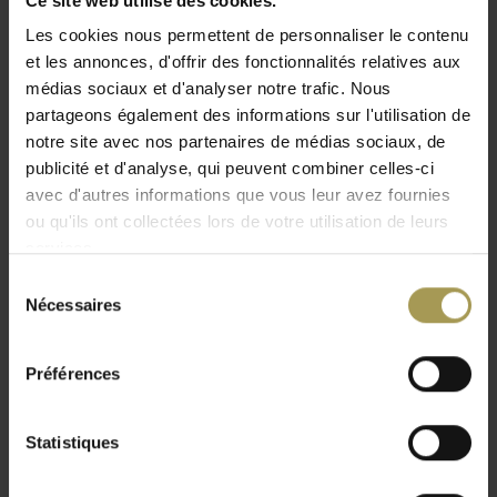
Ce site web utilise des cookies.
IVM
Les cookies nous permettent de personnaliser le contenu
IVM – Mobilier de bureau design
et les annonces, d'offrir des fonctionnalités relatives aux
italien haut de gamme
médias sociaux et d'analyser notre trafic. Nous
partageons également des informations sur l'utilisation de
Le savoir-faire italien au service des
notre site avec nos partenaires de médias sociaux, de
espaces de travail modernes
publicité et d'analyse, qui peuvent combiner celles-ci
avec d'autres informations que vous leur avez fournies
IVM est reconnu depuis plus de 60 ans pour son mobilier de
ou qu'ils ont collectées lors de votre utilisation de leurs
bureau haut de gamme associant fonctionnalité, élégance et
services.
durabilité.
Sélection
Nécessaires
du
Depuis la région de Brianza, au cœur de l’industrie italienne
consentement
du meuble, IVM développe des solutions innovantes
destinées aux environnements de travail contemporains. La
Préférences
marque associe design italien raffiné et solutions
professionnelles adaptées aux bureaux de direction, salles de
Statistiques
réunion et espaces collaboratifs modernes.
Grâce à une attention particulière portée aux détails, aux