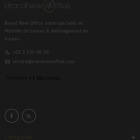
plus grande résistance au poids et aux chocs ; une meilleure
résistance à l'usure dans le temps.
IVM utilise pour le revêtement des panneaux un papier de
Brand New Office votre spécialist en
120 g/m², le double par rapport à celle utilisée pour le
Mobilier de bureau & Aménagement de
revêtement d'un panneau standard. Ce choix signifie : une
bureau
sensation tactile de naturalité ; une plus grande résistance à
l'usure ; une qualité esthétique « évidente ».
+32 2 310 98 30
IVM est un fabricant italien qui produit des meubles de
service@brandnewoffice.com
bureau design et est spécialisé dans les meubles de direction.
Brand New Office est le distributeur officiel de BeNeLux.
IVM Lloyd table de conférence
Catégories