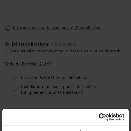
Informations sur le transport et l'installation
Délais de livraison:
4-5 semaines
(*) Hors périodes de congé et sous réserve de rupture de stock
Code de l'article: 21669
Livraison GRATUITE au BeNeLux!
Installation incluse à partir de 1500 €
(uniquement pour le BeNeLux!)
Design:
Giorgio Topa
Matériaux:
Noyer EPFS / eucalyptus / laqué, structure