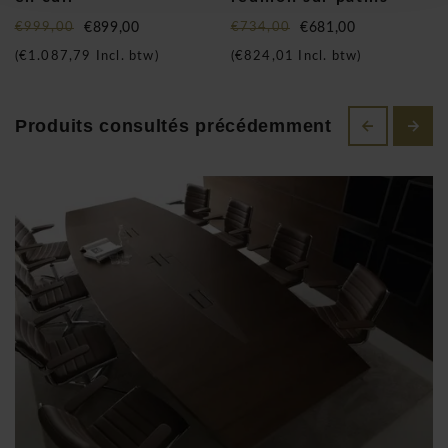
monteurs professionnels. De plus, ils reprennent aussi toute
€999,00
€899,00
€734,00
€681,00
la saleté comme cartons et plastiques.
(
€1.087,79
Incl. btw)
(
€824,01
Incl. btw)
Produits consultés précédemment
Depuis plus de 60 ans, la marque de mobilier de bureau IVM
confirme son identité de marque à travers des produits
pratiques, solides et fonctionnels. Ceci avec une attention
particulière à la conception et la qualité de leurs matériaux.
Offrir de la qualité pour IVM, c'est agir comme un partenaire
fiable et qualifié. La qualité de leur mobilier de bureau assure
la fiabilité dans le temps du produit fini.
La qualité des matériaux utilisés, mais aussi l'élégance, les
détails, la simplicité dans les formes et le haut degré de
personnalisation sont un atout des différentes collections.