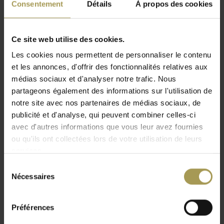
en métal anodisé, Eco-cuir marron, portes laqu
Consentement
Détails
À propos des cookies
Dimensions:
320 x 140cm, 420 x 150cm, 520 x
160cm en 620 x 160c
Ce site web utilise des cookies.
Coloris:
plateaux en noyer, eucalyptus, laqué et la
structure en métal anodisé en étain ou vert olive
Les cookies nous permettent de personnaliser le contenu
Passages de câbles sans électrification en option
et les annonces, d'offrir des fonctionnalités relatives aux
Lire plus
La livraison et l'installation professionnelle sont
médias sociaux et d'analyser notre trafic. Nous
partageons également des informations sur l'utilisation de
incluses pour la région BeNeLux
notre site avec nos partenaires de médias sociaux, de
Le IVM Lloyd table de conférence se distingue
publicité et d'analyse, qui peuvent combiner celles-ci
par son apparence épurée et son contraste
avec d'autres informations que vous leur avez fournies
caractéristique entre les plaques de bois en
noyer, eucalyptus ou laqué de 15 mm.
ou qu'ils ont collectées lors de votre utilisation de leurs
services.
La structure en métal anodisé en étain ou vert olive. Cette
Sélection
table de conférence au design classique peut être étendue de
Nécessaires
du
320 à 620cm et a une profondeur de 140-150-160cm! C'est
consentement
agréable de rencontrer la table de réunion Lloyd.
Préférences
La solution en noyer nous raconte le travail méticuleux et