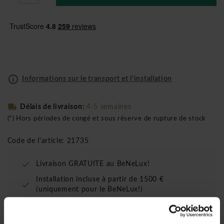
Informations sur le transport et l'installation
Délais de livraison:
4-5 semaines
(*) Hors périodes de congé et sous réserve de rupture de stock
Code de l'article: 21735
Livraison GRATUITE au BeNeLux!
Installation incluse à partir de 1500 €
(uniquement pour le BeNeLux!)