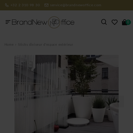
+32 2 310 98 30
service@brandnewoffice.com
0
Home
Sticks diviseur d'espace extérieur