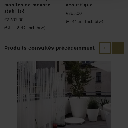
mobiles de mousse
acoustique
stabilisé
€365,00
€2.602,00
(
€441,65
Incl. btw)
(
€3.148,42
Incl. btw)
Extremis produit des meubles et des objets «extraordinaires»
au design logique, intemporel, au service de l'innovation et
Produits consultés précédemment
de la fonctionnalité, en utilisant des matériaux honnêtes.
Toutes les créations servent ensemble, hospitalité et
communication à l'intérieur et à l'extérieur.
Développer une série de produits et de concepts évolués et
assurer leur marketing international sont la mission
d'Extremis.
Le choix du nom "Extremis" n’est pas une coïncidence: en
latin, le mot désigne "extraordinaire": des produits innovants
avec des matériaux honnêtes et extrêmement durables.
"Extraordinaire" se réfère à la conception extraordinaire et à
l'utilisation "externe". "Gewoon" signifie un design logique et