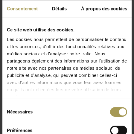
Extremis Sticks diviseur d'espace extérieur
Consentement
Détails
À propos des cookies
Design:
Hsu-Li Teo en Stefan Kaiser voor Extremis
Matériaux:
base en caoutchouc ou en bois, sticks en
Ce site web utilise des cookies.
fibre de verre.
Tailles Base:
30 ou 60b x 30d cm,
Tailles Sticks:
120-
Les cookies nous permettent de personnaliser le contenu
150 ou 180h cm
et les annonces, d'offrir des fonctionnalités relatives aux
Coloris:
voir photo
médias sociaux et d'analyser notre trafic. Nous
Pour une utilisation en extérieur avec un poids
partageons également des informations sur l'utilisation de
Lire plus
supplémentaire dans les bases
notre site avec nos partenaires de médias sociaux, de
publicité et d'analyse, qui peuvent combiner celles-ci
Ce séparateur de pièce est donc idéal pour créer un
avec d'autres informations que vous leur avez fournies
sentiment d'intimité dans un jardin ou sur un balcon sans
ou qu'ils ont collectées lors de votre utilisation de leurs
perdre le sens de la liberté typique des espaces ouverts.
services.
Cependant, vous pouvez également l'utiliser à l'intérieur pour
adapter l'apparence ou l'intérieur d'une pièce ou d'un bureau
Sélection
Nécessaires
à votre goût. Avec Sticks, vous pouvez toujours créer votre
du
consentement
propre espace.
Bâtons version courbe
Préférences