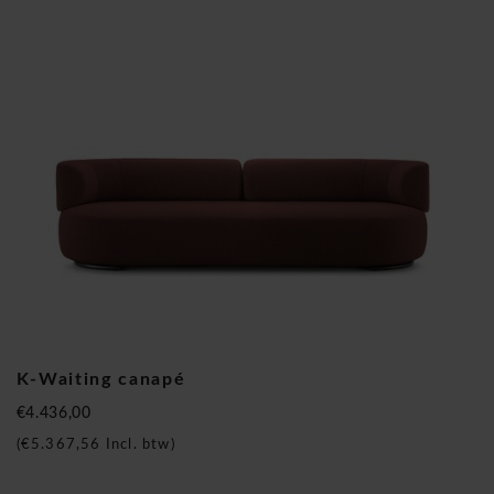
gens. L'histoire et le succès de Kartell a également attiré
l'attention des designers renommés tels que Philippe Starck,
Piero Lissoni, Patricia Urquiola, Tokujin Yoshioka, et
beaucoup d'autres. Pour ceux qui recherchent un produit de
design, Kartell est célèbre dans le monde du design!
Kartell K-Waiting canapé
K-Waiting canapé
€4.436,00
(
€5.367,56
Incl. btw)