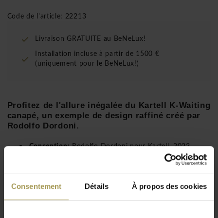
Code de l'article: 22213
Livraison GRATUITE au BeNeLux!
Installation incluse à partir de 1500 €
(uniquement pour le BeNeLux!)
Profitez de l'allure inégalée du Kartell K-Waiting
canapé, un exemple de design raffiné créé par
Rodolfo Dordoni.
Conception:
Rodolfo Dordoni pour Kartell, 2022
Dimensions:
70h x 81p x 230l cm
Hauteur d'assise:
41 cm
Matériau:
polyuréthane recouvert de tissu bouclé
Consentement
Détails
À propos des cookies
Certificats:
EN 1022:2005, EN 1728:2012+AC2013
Lire plus
Ce fauteuil combine harmonieusement l'essence de la