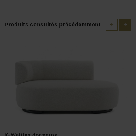
italien à travers le monde entier. Avec de nombreuses
créations à succès tels que bureaux, tables, chaises, chaises
de bureau, armoires, éclairage et autres accessoires de
Produits consultés précédemment
design, ils ont réussi à conquérir le cœur de beaucoup de
gens. L'histoire et le succès de Kartell a également attiré
l'attention des designers renommés tels que Philippe Starck,
Piero Lissoni, Patricia Urquiola, Tokujin Yoshioka, et
beaucoup d'autres. Pour ceux qui recherchent un produit de
design, Kartell est célèbre dans le monde du design!
Kartell K-Waiting dormeuse Bouclé
K-Waiting dormeuse