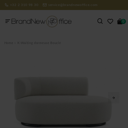
+32 2 310 98 30
service@brandnewoffice.com
0
Home
K-Waiting dormeuse Bouclé