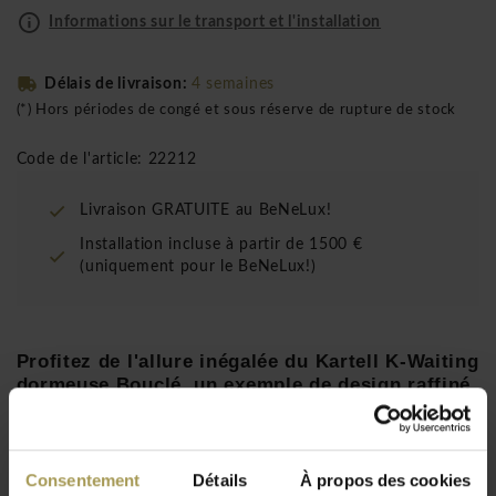
Informations sur le transport et l'installation
Délais de livraison:
4 semaines
(*) Hors périodes de congé et sous réserve de rupture de stock
Code de l'article: 22212
Livraison GRATUITE au BeNeLux!
Installation incluse à partir de 1500 €
(uniquement pour le BeNeLux!)
Profitez de l'allure inégalée du Kartell K-Waiting
dormeuse Bouclé, un exemple de design raffiné
créé par Rodolfo Dordoni.
Conception:
Rodolfo Dordoni pour Kartell, 2022
Consentement
Détails
À propos des cookies
Dimensions:
70h x 81p x 153l cm