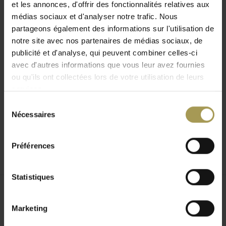
et les annonces, d'offrir des fonctionnalités relatives aux
table Amore est disponible avec une finition, laquée ou
médias sociaux et d'analyser notre trafic. Nous
standard, ou même sur demande avec la technologie
partageons également des informations sur l'utilisation de
d’éclairage à LED RGB. Cettet able est un produit idéal pour
notre site avec nos partenaires de médias sociaux, de
l’agencement de tous les types de restaurants, hôtels ou
publicité et d'analyse, qui peuvent combiner celles-ci
espaces intérieurs, disponible dans une grande variété de
avec d'autres informations que vous leur avez fournies
couleurs.
ou qu'ils ont collectées lors de votre utilisation de leurs
Amore table basse est une conception de Slide
services.
et conçu par Giò Colonna Romano. Cette table
basse de design est disponible dans différentes
Sélection
Nécessaires
couleurs pour intérieur et extérieur.
du
consentement
Préférences
Statistiques
Produits connexes
Marketing
SLIDE est une réalité entièrement italienne, née en 2002
grâce à plus de trente ans d’expérience de Giò Colonna