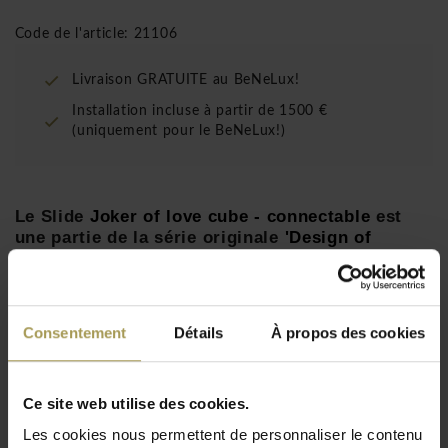
Code de l'article: 21106
Livraison GRATUITE au BeNeLux!
Installation incluse à partir de 1500 €
(uniquement pour le BeNeLux!)
Le Slide
Joker of love cube - connectable
est
une partie de la série originale
'Design of
Love'
et a été conçu par
Moro Pigatti
.
Designer:
Moro Pigatti
pour Design of Love
Dimension:
52h x 52l x 46p cm
Consentement
Détails
À propos des cookies
Matériaux:
polyéthylène
Disponible en coloris laqués sur demande (en
supplément)
Ce site web utilise des cookies.
Lire plus
Pour une utilisation intérieure et extérieure
Les cookies nous permettent de personnaliser le contenu