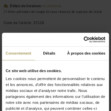
Délais de livraison:
6 semaines
(*) Hors périodes de congé et sous réserve de rupture de stock
Code de l'article: 21528
Livraison GRATUITE au BeNeLux!
Installation incluse à partir de 1500 €
(uniquement pour le BeNeLux!)
Consentement
Détails
À propos des cookies
Les classiques en acier Thonet Secrétaire S1200
Ce site web utilise des cookies.
bureau Home office est disponible en
différentes couleurs hêtre teinté/laqués.
Les cookies nous permettent de personnaliser le contenu
et les annonces, d'offrir des fonctionnalités relatives aux
Designer: Randolf Schott
pour Thonet
médias sociaux et d'analyser notre trafic. Nous
Matériaux:
Tube d'acier chromé, bois teinté ou laqué
partageons également des informations sur l'utilisation de
hêtre
notre site avec nos partenaires de médias sociaux, de
Dimensions S1200:
l110 x p67 x h88 cm
publicité et d'analyse, qui peuvent combiner celles-ci