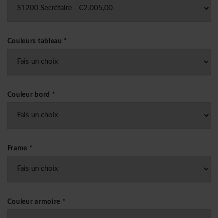
Couleurs tableau
*
Couleur bord
*
Frame
*
Couleur armoire
*