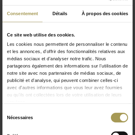
Designer:
L.Marcolin, Boccato-Gigante-Zambusi pour
ULTOM
Consentement
Détails
À propos des cookies
Matériaux:
mélamine de qualité18mm, résistant aux
rayures , verre de sécurité de 12mm
Ce site web utilise des cookies.
Dimensions petite table:
120l x 120p x 74h
cm,
grande table:
240l x 120d x 74h cm,
extension:
120l
Les cookies nous permettent de personnaliser le contenu
Lire plus
x 120p x 74h cm
et les annonces, d'offrir des fonctionnalités relatives aux
Coloris:
voir échantillons de couleurs en pièce jointe
médias sociaux et d'analyser notre trafic. Nous
partageons également des informations sur l'utilisation de
Les marchandises sont livrées franco de port
notre site avec nos partenaires de médias sociaux, de
(emballées à plat). L'installation est incluse à partir d'une
publicité et d'analyse, qui peuvent combiner celles-ci
valeur de marchandise de 1 500 €
avec d'autres informations que vous leur avez fournies
Ses détails marquantes, l'épaisseur spectaculaire de ses
ou qu'ils ont collectées lors de votre utilisation de leurs
matériaux et ses placages nobles, verre noir ou mélamine lui
services.
assurent un rayonnement particulier. Il est possible d'obtenir
Sélection
l'Ultom Modi table de réunion en différentes couleurs;
Nécessaires
du
Zebrano bois en bois de wengé, mélamine noir ou blanc,
consentement
placage chêne ou verre noir. La table Modi peut être