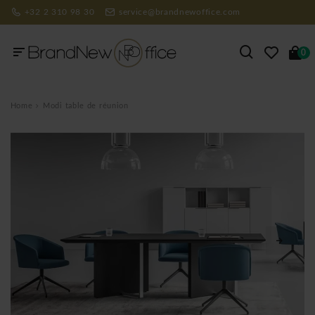
+32 2 310 98 30
service@brandnewoffice.com
0
Home
Modi table de réunion