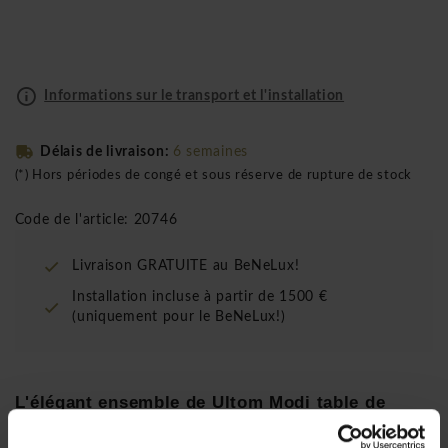
Informations sur le transport et l'installation
Délais de livraison:
6 semaines
(*) Hors périodes de congé et sous réserve de rupture de stock
Code de l'article: 20746
Livraison GRATUITE au BeNeLux!
Installation incluse à partir de 1500 €
(uniquement pour le BeNeLux!)
L'élégant ensemble de Ultom Modi table de
réunion comblera les plus exigeants.