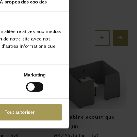
À propos des cookies
nnalités relatives aux médias
on de notre site avec nos
 d'autres informations que
Marketing
Tout autoriser
anapés
Jazz cabine acoustique
J
a
€3.715,00
€
Incl. btw)
(
€4.495,15
Incl. btw)