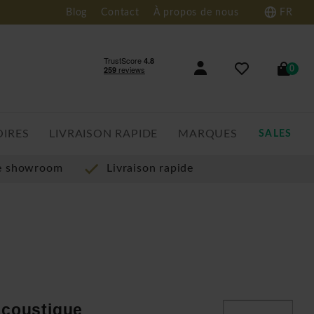
Blog
Contact
À propos de nous
FR
0
OIRES
LIVRAISON RAPIDE
MARQUES
SALES
re showroom
Livraison rapide
acoustique