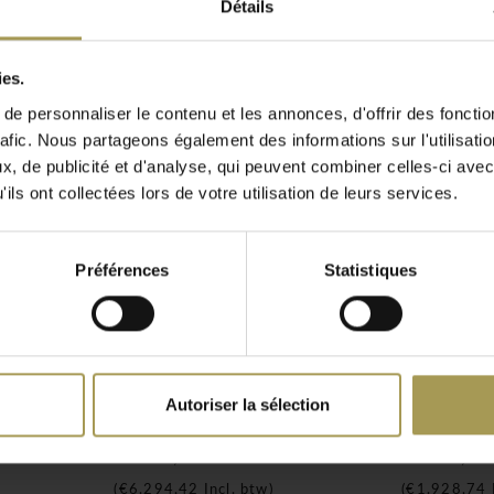
Détails
a collaboration et la
ts ont aussi leurs
ies.
problèmes de
t nuisent à la santé. Nous
e personnaliser le contenu et les annonces, d'offrir des fonctio
ui non seulement fournit
rafic. Nous partageons également des informations sur l'utilisati
bureau, mais crée
, de publicité et d'analyse, qui peuvent combiner celles-ci avec
 ouvert. Le Hub
ils ont collectées lors de votre utilisation de leurs services.
 de travail pour des
l ou simplement pour les
Préférences
Statistiques
ui absorbent les sons.
nneaux de particules et de
 spéciale à l'extérieur et
de 88% de laine, 12% de
Autoriser la sélection
 est équipée de hauts
ail
Kaiva cabines acoustique
Basket C
es bancs
€5.202,00
€1.594,00
 obtenir tous les meubles
(
€6.294,42
Incl. btw)
(
€1.928,74