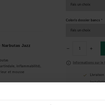
Coloris dossier bancs
*
e Narbutas Jazz
rbutas
Informations sur le t
tindale, inflammabilité),
rieur et mousse
Livraiso
Installat
(uniquem
(allumette)