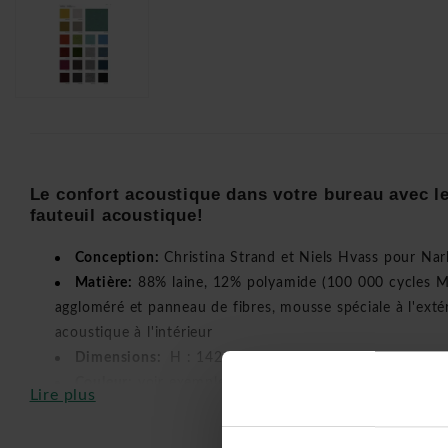
Le confort acoustique dans votre bureau avec l
fauteuil acoustique!
Conception:
Christina Strand et Niels Hvass pour Na
Matière:
88% laine, 12% polyamide (100 000 cycles Mar
aggloméré et panneau de fibres, mousse spéciale à l'exté
acoustique à l'intérieur
Dimensions:
H : 142 x P : 92,5 x L : 181
Couleur:
voir exemple de carte couleur
Lire plus
Normes:
BS EN 1021 – 1 (cigarette), BS EN 1021 – 2 
Livré monté