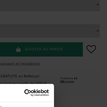
AJOUTER AU PANIER
ransport et l'installation
n GRATUITE au BeNeLux!
ion incluse à partir de 1500 €
ent pour le BeNeLux!)