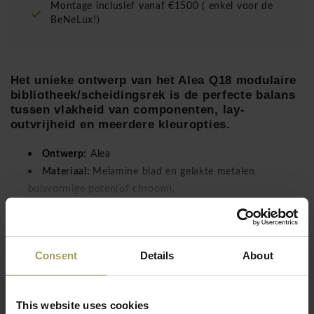
Montage inclusief vanaf €1500 ( enkel voor de
BeNeLux!)
Het unieke ontwerp van het Alea Q18 modulaire
bibliotheek/scheidingsrek is de perfecte balans
tussen vlakheid van componenten, lay-
outvrijheid en meerdere kleuropties.
Ontwerp:
Alea
Materiaal:
Melamine blad en gelakte metalen
buisvormige poten(of chroom).
Maten:
Zie bijlage
Lees meer
Kleur:
Zie bijlage
Op aanvraag
Consent
Details
About
Q18 is een modulaire oplossing bestaande uit een
buisvormige aluminium structuur met een doorsnede van
18x18 mm, waarin panelen en containermodules zijn
This website uses cookies