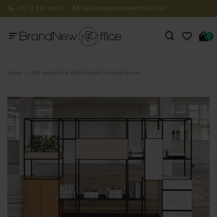
+32 2 310 98 30
service@brandnewoffice.com
0
Home
Q18 modulaire bibliotheek/scheidingsrek