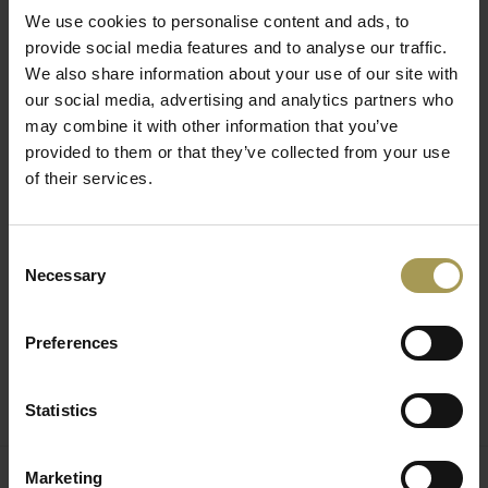
geïntegreerd. Het intelligente bevestigingssysteem dat de
We use cookies to personalise content and ads, to
aluminium onderdelen combineert, maakt dit product elegant
provide social media features and to analyse our traffic.
en schoon, zonder zichtbare schroeven.
We also share information about your use of our site with
our social media, advertising and analytics partners who
Q18 is ontworpen om aan de meest uiteenlopende
may combine it with other information that you’ve
inrichtingseisen te voldoen in kantoorruimtes of
provided to them or that they’ve collected from your use
thuiskantoren. Voor de modules kun je kiezen uit 8
of their services.
verschillende standaardmodellen of opteren voor maatwerk.
Q18 is ontworpen om aan de meest uiteenlopende
inrichtingseisen te voldoen. Achterkant en zijkanten kunnen
Consent
worden vervangen door stalen trekstangen die de structuur
Necessary
Selection
ondersteunen, waardoor het een esthetisch alternatief
wordt.
Preferences
Statistics
Sinds 1973 ontwerpen en vervaardigen Alea een
Marketing
breed scala aan meubelen, van standaard tot