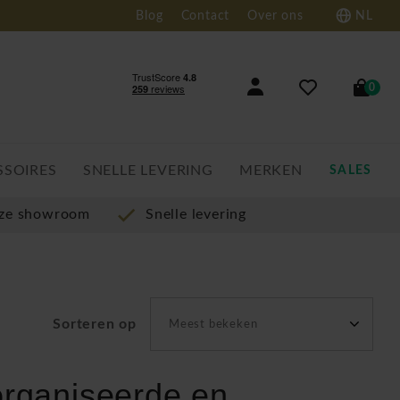
Blog
Contact
Over ons
NL
0
SSOIRES
SNELLE LEVERING
MERKEN
SALES
nze showroom
Snelle levering
Sorteren op
Meest bekeken
organiseerde en