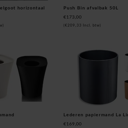
elgoot horizontaal
Push Bin afvalbak 50L
€173,00
w)
(
€209,33
Incl. btw)
enmand
Lederen papiermand La L
€169,00