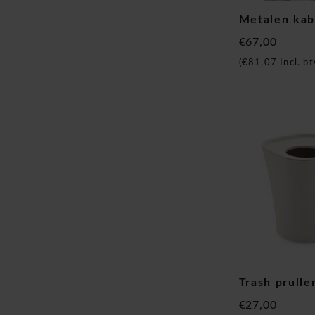
Metalen kab
€67,00
(
€81,07
Incl. bt
Trash prull
€27,00