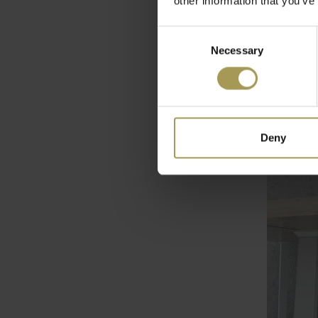
other information that you’ve
Consent
Necessary
Selection
Flow prulle
€218,00
(
€263,78
Incl. 
Deny