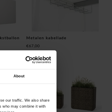
kstballon
Metalen kabellade
€67,00
(
€81,07
Incl. btw)
About
se our traffic. We also share
ers who may combine it with