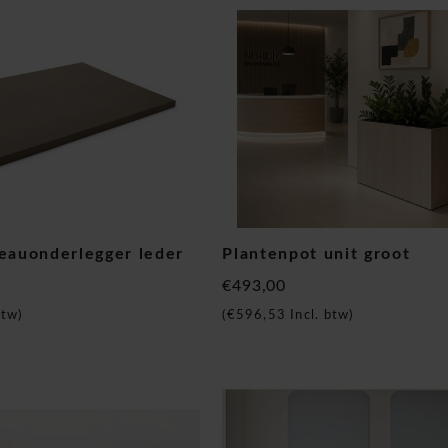
reauonderlegger leder
Plantenpot unit groot
€493,00
btw)
(
€596,53
Incl. btw)