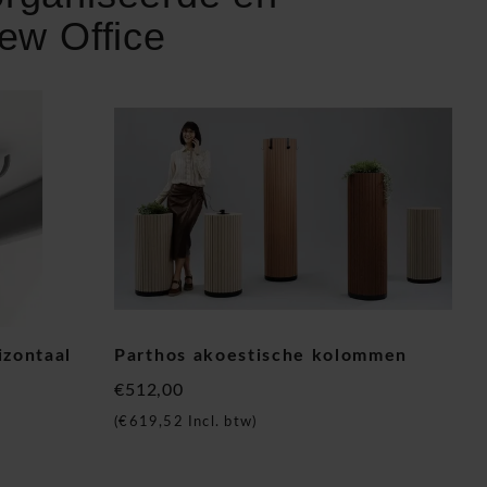
ew Office
izontaal
Parthos akoestische kolommen
€512,00
(
€619,52
Incl. btw)