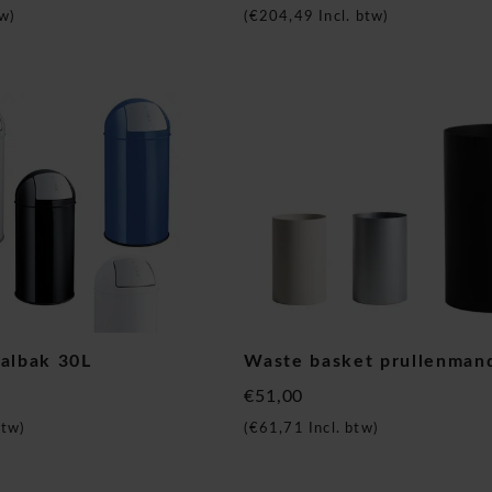
w)
(
€204,49
Incl. btw)
valbak 30L
Waste basket prullenman
€51,00
btw)
(
€61,71
Incl. btw)