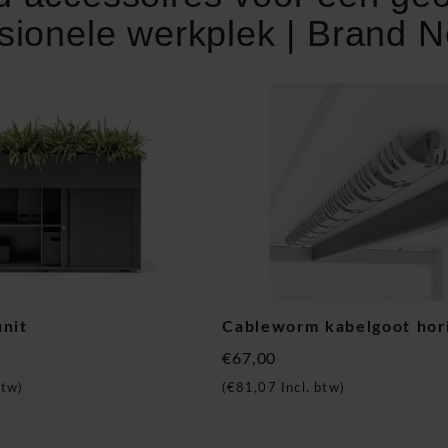
sionele werkplek | Brand N
unit
Cableworm kabelgoot hor
€67,00
btw)
(
€81,07
Incl. btw)