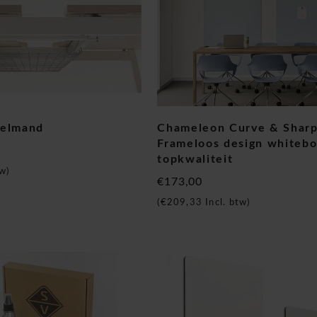
belmand
Chameleon Curve & Sharp
Frameloos design whitebo
topkwaliteit
w)
€173,00
(
€209,33
Incl. btw)