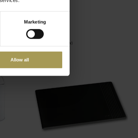
 services.
Marketing
er echt
Terra Planter
€795,00
(
€961,95
Incl. btw)
Allow all