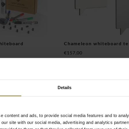
whiteboard
Chameleon whiteboard te
€157,00
w)
(
€189,97
Incl. btw)
Details
e content and ads, to provide social media features and to analy
 our site with our social media, advertising and analytics partn