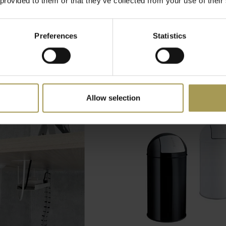
 provided to them or that they’ve collected from your use of their
Preferences
Statistics
nmand
Palladio bureauonderlegg
leder
€132,00
btw)
(
€159,72
Incl. btw)
Allow selection