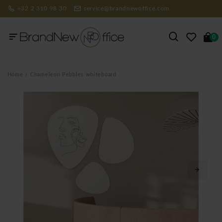
+32 2 310 98 30
service@brandnewoffice.com
0
Home
Chameleon Pebbles whiteboard