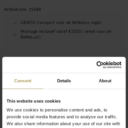
Artikelcode: 21684
GRATIS transport voor de BeNeLux regio!
Montage inclusief vanaf €1500 ( enkel voor de
BeNeLux!)
Een frameloos Chameleon Pebbles whiteboard
dat qua uiterlijk en gevoel even thuis is in een
creatieve of formele setting.
Consent
Details
About
Ontwerp:
Smith Visual
Materiaal:
gemaakt van hoogwaardig wit geëmailleerd
staal (gebakken op 800 ° C), beschrijfbaar, droog
This website uses cookies
uitwisbaar en magnetisch. Inclusief verborgen ophanging.
We use cookies to personalise content and ads, to
Maten:
118 x 88 cm, 88 x 75 cm, 58 x 62 cm
provide social media features and to analyse our traffic.
Lees meer
De kleuren grijs en groen zijn krijtborden! De andere 2
We also share information about your use of our site with