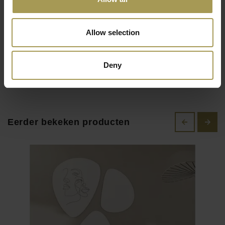
Beschrijfbaar, droog uitwisbaar en magnetisch. Inclusief
verborgen ophanging.
Allow selection
Chameleon whiteboard
Chameleon portable
gedachte-bel
whiteboard
€152,00
€333,00
Deny
(
€183,92
Incl. btw)
(
€402,93
Incl. btw)
Smit Visual bestaat 40 jaar! In die tijd zijn we uitgegroeid van
Eerder bekeken producten
een lokaal familiebedrijf naar een internationaal bedrijf met
uitlevering naar meer dan 50 landen wereldwijd. We zijn
echter al die tijd een familiebedrijf gebleven, met als
belangrijke eigenschappen:
Al 40 jaar eigen lokale productie van audiovisuele
presentatiemiddelen in Geldrop (Eindhoven). Dit zorgt ervoor
dat we snel kunnen leveren, flexibel zijn in maatwerk en dat
we bovendien zicht hebben op een maatschappelijk