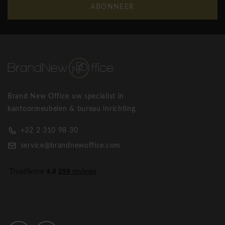
verbeterprocessen, geplande activiteiten en memo’s. We
ABONNEER
bedrukken borden met uw bedrijfslogo. U kunt ook zelf een
ontwerp maken voor uw eigen whiteboard. We bedrukken
whiteboards, prikborden en glasborden in full color in ieder
formaat.
Chameleon Pebbles whiteboard
Brand New Office uw specialist in
kantoormeubelen & bureau inrichting.
+32 2 310 98 30
service@brandnewoffice.com