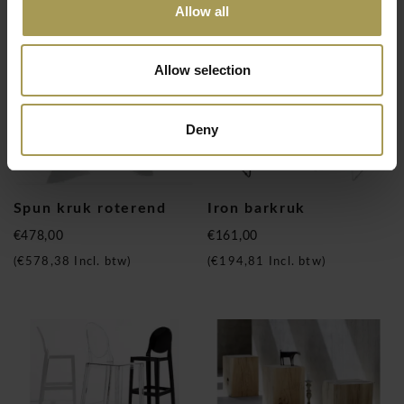
Allow all
Allow selection
Deny
Spun kruk roterend
Iron barkruk
€478,00
€161,00
(
€578,38
Incl. btw)
(
€194,81
Incl. btw)