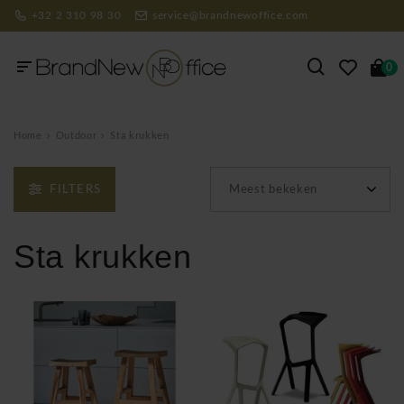
+32 2 310 98 30
service@brandnewoffice.com
0
Home
Outdoor
Sta krukken
FILTERS
Meest bekeken
Sta krukken