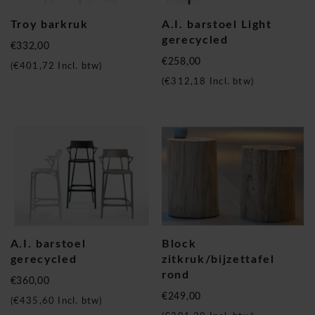
Troy barkruk
A.I. barstoel Light
gerecycled
€332,00
€258,00
(
€401,72
Incl. btw)
(
€312,18
Incl. btw)
A.I. barstoel
Block
gerecycled
zitkruk/bijzettafel
rond
€360,00
€249,00
(
€435,60
Incl. btw)