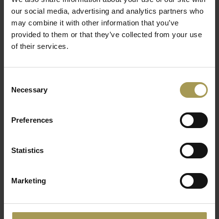
our social media, advertising and analytics partners who
may combine it with other information that you’ve
provided to them or that they’ve collected from your use
of their services.
Sparkle zitkruk
Charles Ghost barkruk
€234,00
€236,00
(
€283,14
Incl. btw)
(
€285,56
Incl. btw)
Consent
Necessary
Selection
Preferences
Statistics
Marketing
Déjà-vu zitkruk
Déjà-vu barkruk
€268,00
€332,00
(
€324,28
Incl. btw)
(
€401,72
Incl. btw)