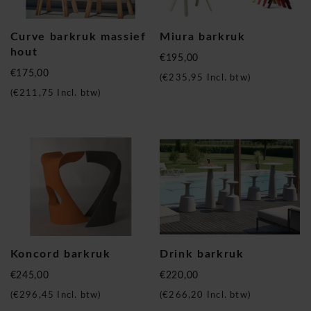
Curve barkruk massief
Miura barkruk
hout
€195,00
€175,00
(
€235,95
Incl. btw)
(
€211,75
Incl. btw)
Koncord barkruk
Drink barkruk
€245,00
€220,00
(
€296,45
Incl. btw)
(
€266,20
Incl. btw)