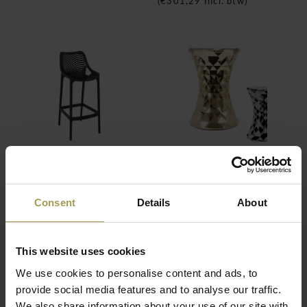
(
€301,29
Incl. btw)
AiRA barkruk
Stone zitkruk -
Nieuwe kleur
€132,00
€302,00
(
€159,72
Incl. btw)
Consent
Details
About
(
€365,42
Incl. btw)
This website uses cookies
We use cookies to personalise content and ads, to
provide social media features and to analyse our traffic.
We also share information about your use of our site with