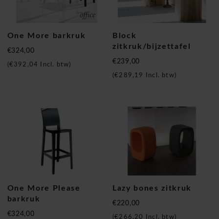
One More barkruk
Block
zitkruk/bijzettafel
€324,00
€239,00
(
€392,04
Incl. btw)
(
€289,19
Incl. btw)
One More Please
Lazy bones zitkruk
barkruk
€220,00
€324,00
(
€266,20
Incl. btw)