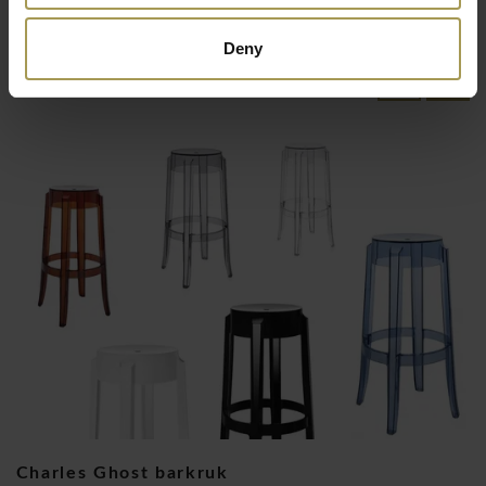
In den beginne was er transparantie: polycarbonaat
veranderde het idee van inrichting sinds 2000. Heden wordt
Deny
het materiaal dat al jaren een herkenningselement van het
Eerder bekeken producten
merk is, vernieuwd zonder te veranderen. Binnen een
industriële strategie die met een zorgvuldig opgezet actieplan
het milieu en de duurzaamheid aanpakt, vindt Kartell
opnieuw transparantie uit waarbij dezelfde esthetische
kenmerken zijn behouden, maar een nieuw materiaal wordt
gebruikt dat gedeeltelijk afkomstig is van plantaardig afval.
Hiermee is het proces van circulaire economie, dat al met
recycling en bio is ingezet, afgerond.
Kartell één van de bekendste design huizen die er bestaan en
is van Italiaanse afkomst. Het toonaangevende design bedrijf
Charles Ghost barkruk