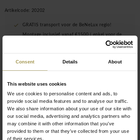
Artikelcode: 20202
GRATIS transport voor de BeNeLux regio!
Montage inclusief vanaf €1500 ( enkel voor de
BeNeLux!)
Consent
Details
About
Kartell Charles Ghost barkruk zijn vorm
doet
denken aan
de stoelen
van de negentiende eeuw
:
de lijn van
de voet
wordt
afgebeeld zoals
de
This website uses cookies
klassieke
kruk.
We use cookies to personalise content and ads, to
Ontwerp:
Philippe Starck voor Kartell, 2012
provide social media features and to analyse our traffic.
We also share information about your use of our site with
Maten:
65h x 42,5b cm en 75h x 46b cm
our social media, advertising and analytics partners who
Materiaal:
Polycarbonaat
may combine it with other information that you’ve
Geschikt voor binnen- en buitengebruik
Lees meer
provided to them or that they’ve collected from your use
Charles
Ghost
van
Kartell
is vervaardigd uit
een
uniek stuk
of their services.