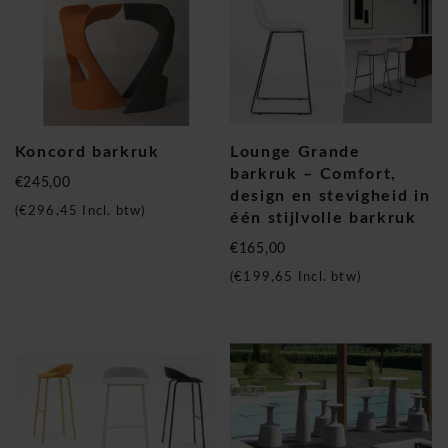
Koncord barkruk
Lounge Grande
barkruk – Comfort,
€245,00
design en stevigheid in
(
€296,45
Incl. btw)
één stijlvolle barkruk
€165,00
(
€199,65
Incl. btw)