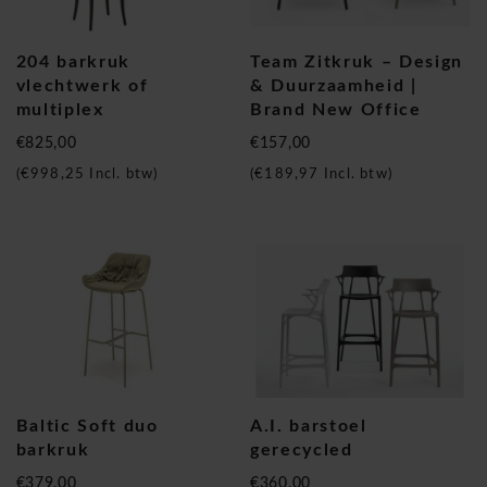
204 barkruk
Team Zitkruk – Design
vlechtwerk of
& Duurzaamheid |
multiplex
Brand New Office
€825,00
€157,00
(
€998,25
Incl. btw)
(
€189,97
Incl. btw)
Baltic Soft duo
A.I. barstoel
barkruk
gerecycled
€379,00
€360,00