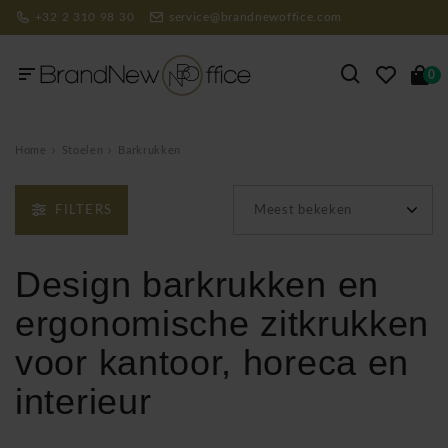
+32 2 310 98 30
service@brandnewoffice.com
0
Home
Stoelen
Barkrukken
FILTERS
Meest bekeken
Design barkrukken en
ergonomische zitkrukken
voor kantoor, horeca en
interieur