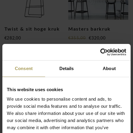
Twist & sit hoge kruk
Masters barkruk
€282,00
€355,00
€320,00
(
€341,22
Incl. btw)
(
€387,20
Incl. btw)
Consent
Details
About
This website uses cookies
We use cookies to personalise content and ads, to
provide social media features and to analyse our traffic.
We also share information about your use of our site with
Spoon sta-kruk
our social media, advertising and analytics partners who
€546,00
may combine it with other information that you’ve