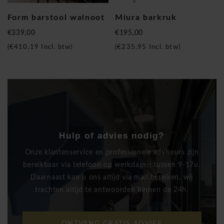
Form barstool walnoot
Miura barkruk
€339,00
€195,00
(
€410,19
Incl. btw)
(
€235,95
Incl. btw)
Hulp of advies nodig?
Onze klantenservice en professionele adviseurs zijn
bereikbaar via telefoon op werkdagen tussen 9-17u.
Daarnaast kan u ons altijd via mail bereiken, wij
trachten altijd te antwoorden binnen de 24h.