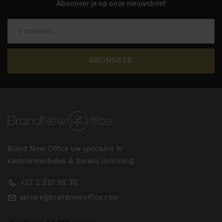
Abonneer je op onze nieuwsbrief
Bestel vandaag nog uw Officina kantoormeubilair en BNO
stoelen en werk deze week nog in uw vernieuwde omgeving!
BNO Lounge barkruk
ABONNEER
Brand New Office uw specialist in
kantoormeubelen & bureau inrichting.
+32 2 310 98 30
service@brandnewoffice.com