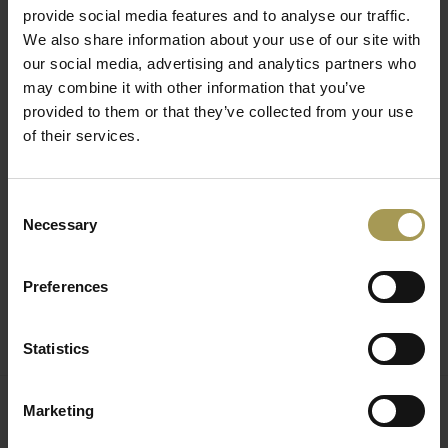
provide social media features and to analyse our traffic.
Niet gemonteerd geleverd
We also share information about your use of our site with
Snelle levering
our social media, advertising and analytics partners who
Deze Lounge kruk heeft een ergonomische zitting die
may combine it with other information that you’ve
comfortabel zit, lichtjes meegeeft en afwasbaar is.
provided to them or that they’ve collected from your use
of their services.
We hebben deze zitkruk speciaal laten ontwerpen voor de
project markt, maar deze design kruk is ook perfect inzetbaar
voor de Horeca, kantoor en thuis. Door de ergonomische
Consent
zitting in polypropyleen en de stalen poten zijn de krukken
Necessary
Selection
robuust genoeg om aan dagelijkse stoten te weerstaan in een
commerciële setting.
Preferences
De Lounge is een ontwerp van Brand New Office dat
beschikbaar is in twee verschillende maten: een zithoogte
Statistics
van 65cm en 76cm. Bovendien is deze stijlvolle comfortabele
barkruk met strakke lijnen direct uit voorraad leverbaar.
Bestel vandaag nog uw Lounge kruk en beleef morgen al het
Marketing
zitcomfort van deze designstoel!
Gerelateerde producten