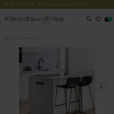
+32 2 310 98 30
service@brandnewoffice.com
0
Home
Lounge barkruk