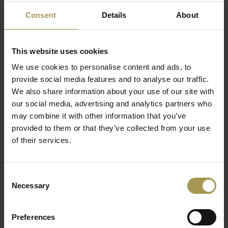
De Isis design bureaustoel in leder is een
Consent
Details
About
hoogwaardige directiestoel die design, comfort
en ergonomie samenbrengt in één stijlvol
geheel.
This website uses cookies
Ontwerp:
Brand New Office
We use cookies to personalise content and ads, to
Materiaal:
verchroomde buisvormige metalen, echt
provide social media features and to analyse our traffic.
Europees leder
We also share information about your use of our site with
Zitmaten:
46-58h x 56b x 48d cm
our social media, advertising and analytics partners who
Lees meer
Technische eigenschappen:
vergrendelbaar
may combine it with other information that you’ve
kantelmechanisme(te vergrendelen in één positie),
provided to them or that they’ve collected from your use
in hoogte verstelbaar en individuele
of their services.
lichaamsinstelling.
Optioneel:
wielen voor harde vloer
Certificaten:
ISO9001
Consent
Makkelijke montage
Necessary
Selection
Afgewerkt met de beste materialen en ontworpen door
Brand New Office, vormt deze stoel een duurzame en
Preferences
representatieve oplossing voor moderne directiekantoren en