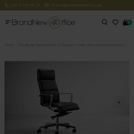
+32 2 310 98 30
service@brandnewoffice.com
0
Home
Isis design bureaustoel in Europees leder met verchroomd aluminium onderstel