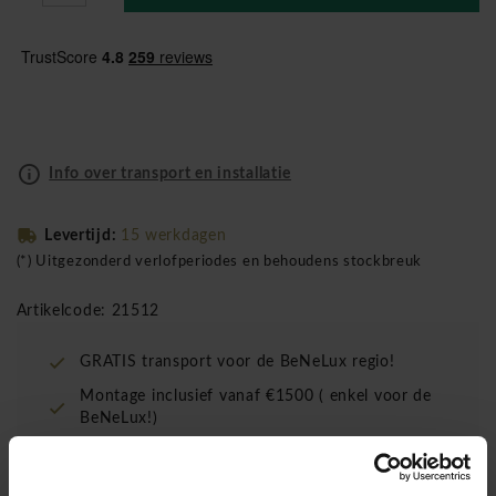
Info over transport en installatie
Levertijd:
15 werkdagen
(*) Uitgezonderd verlofperiodes en behoudens stockbreuk
Artikelcode: 21512
GRATIS transport voor de BeNeLux regio!
Montage inclusief vanaf €1500 ( enkel voor de
BeNeLux!)